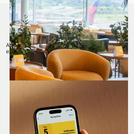
Quem é Nomad tem
muito mais
Aproveite todos os benefícios e vantagens
exclusivas da sua Conta Internacional
Nomad Lounge