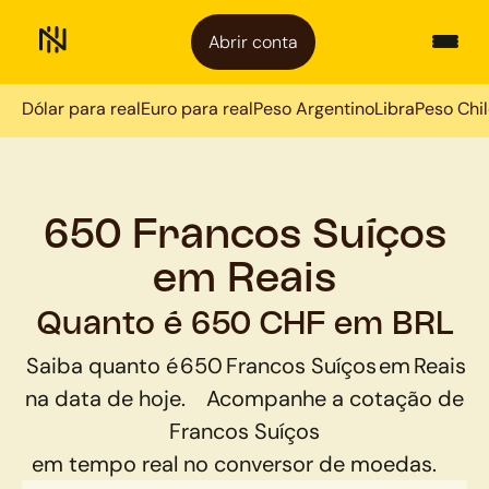
Abrir conta
Dólar para real
Euro para real
Peso Argentino
Libra
Peso Chi
650 Francos Suíços
em Reais
Quanto é 650 CHF em BRL
Saiba quanto é
650
Francos Suíços
em
Reais
na data de hoje.
Acompanhe a cotação de
Francos Suíços
em tempo real no conversor de moedas.