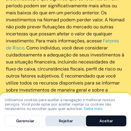
período podem ser significativamente mais altos ou
mais baixos do que em um período anterior. Os
investimentos na Nomad podem perder valor. A Nomad
não pode prever flutuações do mercado ou outras
incertezas que possam afetar o valor de qualquer
investimento. Para mais informações, acesse
Fatores
de Risco
. Como indivíduo, você deve considerar
cuidadosamente a adequação de seus investimentos à
sua situação financeira, incluindo necessidades de
fluxo de caixa, circunstâncias fiscais, perfil de risco ou
outros fatores subjetivos. É recomendado que você
utilize todos os recursos disponíveis para se informar
sobre investimentos de maneira geral e sobre a
composição geral de seu portfólio. Questões fiscais ou
Utilizamos cookies para auxiliar a navegação e melhorar nossos
legais relativas aos investimentos realizados através da
serviços. Você pode optar por aceitar, rejeitar os cookies não
necessários ou escolher quais quer autorizar.
Saiba mais
Nomad devem ser obtidas pelos próprios clientes. A
Nomad e suas afiliadas não fornecem nenhum tipo de
Gerenciar
Rejeitar
Aceitar
aconselhamento legal ou fiscal.