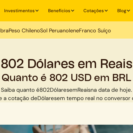
Investimentos
Benefícios
Cotações
Blog
ibra
Peso Chileno
Sol Peruano
Iene
Franco Suíço
802 Dólares em Reais
Quanto é 802 USD em BRL
Saiba quanto é
802
Dólares
em
Reais
na data de hoje.
 a cotação de
Dólares
em tempo real no conversor