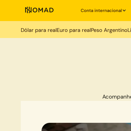
Conta internacional
Dólar para real
Euro para real
Peso Argentino
L
Acompanhe