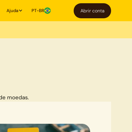
Ajuda
PT-BR
Abrir conta
 de moedas.