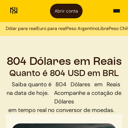
Abrir conta
Dólar para real
Euro para real
Peso Argentino
Libra
Peso Chi
804 Dólares em Reais
Quanto é 804 USD em BRL
Saiba quanto é
804
Dólares
em
Reais
na data de hoje.
Acompanhe a cotação de
Dólares
em tempo real no conversor de moedas.