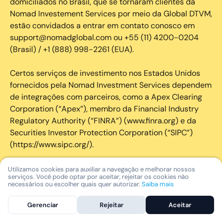
domiciliados no Brasil, que se tornaram clientes da
Nomad Investement Services por meio da Global DTVM,
estão convidados a entrar em contato conosco em
support@nomadglobal.com ou +55 (11) 4200-0204
(Brasil) / +1 (888) 998-2261 (EUA).
Certos serviços de investimento nos Estados Unidos
fornecidos pela Nomad Investment Services dependem
de integrações com parceiros, como a Apex Clearing
Corporation (“Apex”), membro da Financial Industry
Regulatory Authority (“FINRA”) (www.finra.org) e da
Securities Investor Protection Corporation (“SIPC”)
(https://www.sipc.org/).
A SIPC protege os valores mobiliários de clientes de
Utilizamos cookies para auxiliar a navegação e melhorar nossos
serviços. Você pode optar por aceitar, rejeitar os cookies não
seus membros em até US$ 250.000,00 para
necessários ou escolher quais quer autorizar.
Saiba mais
reclamações de dinheiro. Brochura explicativa
disponível mediante solicitação ou em www.sipc.org. O
Gerenciar
Rejeitar
Aceitar
SIPC não protege contra perdas de mercado e não