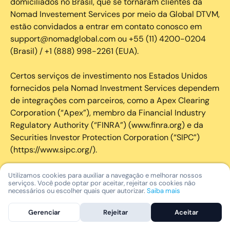
domiciliados no Brasil, que se tornaram clientes da
Nomad Investement Services por meio da Global DTVM,
estão convidados a entrar em contato conosco em
support@nomadglobal.com ou +55 (11) 4200-0204
(Brasil) / +1 (888) 998-2261 (EUA).
Certos serviços de investimento nos Estados Unidos
fornecidos pela Nomad Investment Services dependem
de integrações com parceiros, como a Apex Clearing
Corporation (“Apex”), membro da Financial Industry
Regulatory Authority (“FINRA”) (www.finra.org) e da
Securities Investor Protection Corporation (“SIPC”)
(https://www.sipc.org/).
A SIPC protege os valores mobiliários de clientes de
Utilizamos cookies para auxiliar a navegação e melhorar nossos
serviços. Você pode optar por aceitar, rejeitar os cookies não
seus membros em até US$ 250.000,00 para
necessários ou escolher quais quer autorizar.
Saiba mais
reclamações de dinheiro. Brochura explicativa
disponível mediante solicitação ou em www.sipc.org. O
Gerenciar
Rejeitar
Aceitar
SIPC não protege contra perdas de mercado e não