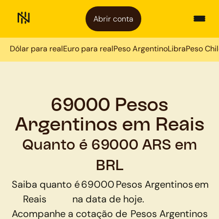
Abrir conta
Dólar para real
Euro para real
Peso Argentino
Libra
Peso Chi
69000 Pesos
Argentinos em Reais
Quanto é 69000 ARS em
BRL
Saiba quanto é
69000
Pesos Argentinos
em
Reais
na data de hoje.
Acompanhe a cotação de
Pesos Argentinos