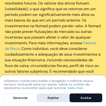
resultados futuros. Os valores dos ativos flutuam
(volatilidade), o que significa que os retornos em um
período podem ser significativamente mais altos ou
mais baixos do que em um período anterior. Os
investimentos na Nomad podem perder valor. A Nomad
não pode prever flutuações do mercado ou outras
incertezas que possam afetar o valor de qualquer
investimento. Para mais informações, acesse
Fatores
de Risco
. Como indivíduo, você deve considerar
cuidadosamente a adequação de seus investimentos à
sua situação financeira, incluindo necessidades de
fluxo de caixa, circunstâncias fiscais, perfil de risco ou
outros fatores subjetivos. É recomendado que você
utilize todos os recursos disponíveis para se informar
Utilizamos cookies para auxiliar a navegação e melhorar nossos
sobre investimentos de maneira geral e sobre a
serviços. Você pode optar por aceitar, rejeitar os cookies não
composição geral de seu portfólio. Questões fiscais ou
necessários ou escolher quais quer autorizar.
Saiba mais
legais relativas aos investimentos realizados através da
Gerenciar
Rejeitar
Aceitar
Nomad devem ser obtidas pelos próprios clientes. A
Nomad e suas afiliadas não fornecem nenhum tipo de