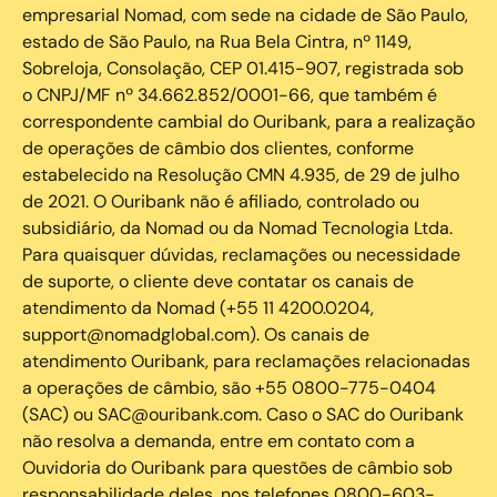
empresarial Nomad, com sede na cidade de São Paulo,
estado de São Paulo, na Rua Bela Cintra, nº 1149,
Sobreloja, Consolação, CEP 01.415-907, registrada sob
o CNPJ/MF nº 34.662.852/0001-66, que também é
correspondente cambial do Ouribank, para a realização
de operações de câmbio dos clientes, conforme
estabelecido na Resolução CMN 4.935, de 29 de julho
de 2021. O Ouribank não é afiliado, controlado ou
subsidiário, da Nomad ou da Nomad Tecnologia Ltda.
Para quaisquer dúvidas, reclamações ou necessidade
de suporte, o cliente deve contatar os canais de
atendimento da Nomad (+55 11 4200.0204,
support@nomadglobal.com). Os canais de
atendimento Ouribank, para reclamações relacionadas
a operações de câmbio, são +55 0800-775-0404
(SAC) ou SAC@ouribank.com. Caso o SAC do Ouribank
não resolva a demanda, entre em contato com a
Ouvidoria do Ouribank para questões de câmbio sob
responsabilidade deles, nos telefones 0800-603-