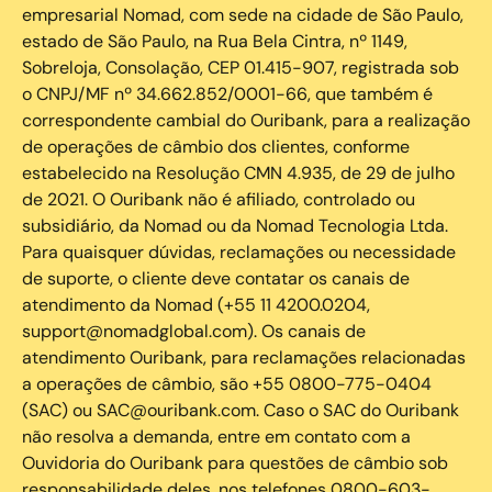
empresarial Nomad, com sede na cidade de São Paulo,
estado de São Paulo, na Rua Bela Cintra, nº 1149,
Sobreloja, Consolação, CEP 01.415-907, registrada sob
o CNPJ/MF nº 34.662.852/0001-66, que também é
correspondente cambial do Ouribank, para a realização
de operações de câmbio dos clientes, conforme
estabelecido na Resolução CMN 4.935, de 29 de julho
de 2021. O Ouribank não é afiliado, controlado ou
subsidiário, da Nomad ou da Nomad Tecnologia Ltda.
Para quaisquer dúvidas, reclamações ou necessidade
de suporte, o cliente deve contatar os canais de
atendimento da Nomad (+55 11 4200.0204,
support@nomadglobal.com). Os canais de
atendimento Ouribank, para reclamações relacionadas
a operações de câmbio, são +55 0800-775-0404
(SAC) ou SAC@ouribank.com. Caso o SAC do Ouribank
não resolva a demanda, entre em contato com a
Ouvidoria do Ouribank para questões de câmbio sob
responsabilidade deles, nos telefones 0800-603-