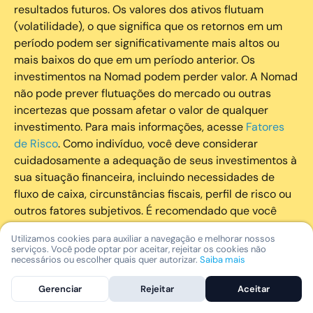
resultados futuros. Os valores dos ativos flutuam
(volatilidade), o que significa que os retornos em um
período podem ser significativamente mais altos ou
mais baixos do que em um período anterior. Os
investimentos na Nomad podem perder valor. A Nomad
não pode prever flutuações do mercado ou outras
incertezas que possam afetar o valor de qualquer
investimento. Para mais informações, acesse
Fatores
de Risco
. Como indivíduo, você deve considerar
cuidadosamente a adequação de seus investimentos à
sua situação financeira, incluindo necessidades de
fluxo de caixa, circunstâncias fiscais, perfil de risco ou
outros fatores subjetivos. É recomendado que você
utilize todos os recursos disponíveis para se informar
Utilizamos cookies para auxiliar a navegação e melhorar nossos
sobre investimentos de maneira geral e sobre a
serviços. Você pode optar por aceitar, rejeitar os cookies não
composição geral de seu portfólio. Questões fiscais ou
necessários ou escolher quais quer autorizar.
Saiba mais
legais relativas aos investimentos realizados através da
Gerenciar
Rejeitar
Aceitar
Nomad devem ser obtidas pelos próprios clientes. A
Nomad e suas afiliadas não fornecem nenhum tipo de