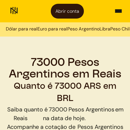
Abrir conta
Dólar para real
Euro para real
Peso Argentino
Libra
Peso Chi
73000 Pesos
Argentinos em Reais
Quanto é 73000 ARS em
BRL
Saiba quanto é
73000
Pesos Argentinos
em
Reais
na data de hoje.
Acompanhe a cotação de
Pesos Argentinos