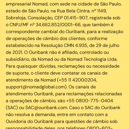
empresarial Nomad, com sede na cidade de São Paulo,
estado de São Paulo, na Rua Bela Cintra, nº 1149,
Sobreloja, Consolação, CEP 01.415-907, registrada sob
o CNPJ/MF nº 34.662.852/0001-66, que também é
correspondente cambial do Ouribank, para a realização
de operações de câmbio dos clientes, conforme
estabelecido na Resolução CMN 4.935, de 29 de julho
de 2021. O Ouribank não é afiliado, controlado ou
subsidiário, da Nomad ou da Nomad Tecnologia Ltda.
Para quaisquer dúvidas, reclamações ou necessidade
de suporte, o cliente deve contatar os canais de
atendimento da Nomad (+55 11 4200.0204,
support@nomadglobal.com). Os canais de
atendimento Ouribank, para reclamações relacionadas
a operações de câmbio, são +55 0800-775-0404
(SAC) ou SAC@ouribank.com. Caso o SAC do Ouribank
não resolva a demanda, entre em contato com a
Ouvidoria do Ouribank para questões de câmbio sob
responsabilidade deles, nos telefones 0800-603-