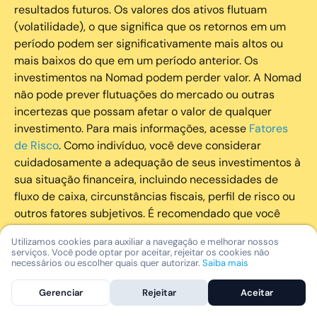
resultados futuros. Os valores dos ativos flutuam
(volatilidade), o que significa que os retornos em um
período podem ser significativamente mais altos ou
mais baixos do que em um período anterior. Os
investimentos na Nomad podem perder valor. A Nomad
não pode prever flutuações do mercado ou outras
incertezas que possam afetar o valor de qualquer
investimento. Para mais informações, acesse
Fatores
de Risco
. Como indivíduo, você deve considerar
cuidadosamente a adequação de seus investimentos à
sua situação financeira, incluindo necessidades de
fluxo de caixa, circunstâncias fiscais, perfil de risco ou
outros fatores subjetivos. É recomendado que você
utilize todos os recursos disponíveis para se informar
Utilizamos cookies para auxiliar a navegação e melhorar nossos
sobre investimentos de maneira geral e sobre a
serviços. Você pode optar por aceitar, rejeitar os cookies não
composição geral de seu portfólio. Questões fiscais ou
necessários ou escolher quais quer autorizar.
Saiba mais
legais relativas aos investimentos realizados através da
Gerenciar
Rejeitar
Aceitar
Nomad devem ser obtidas pelos próprios clientes. A
Nomad e suas afiliadas não fornecem nenhum tipo de