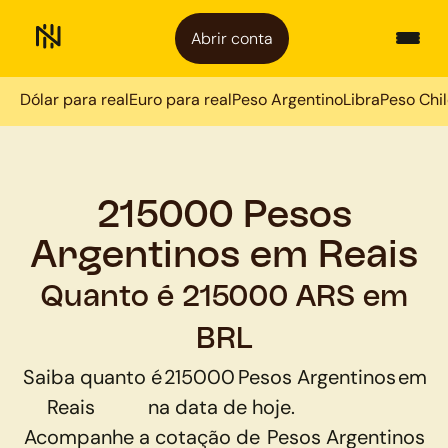
Abrir conta
Dólar para real
Euro para real
Peso Argentino
Libra
Peso Chi
215000 Pesos
Argentinos em Reais
Quanto é 215000 ARS em
BRL
Saiba quanto é
215000
Pesos Argentinos
em
Reais
na data de hoje.
Acompanhe a cotação de
Pesos Argentinos