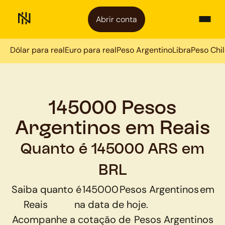
Abrir conta
Dólar para real
Euro para real
Peso Argentino
Libra
Peso Chi
145000 Pesos
Argentinos em Reais
Quanto é 145000 ARS em
BRL
Saiba quanto é
145000
Pesos Argentinos
em
Reais
na data de hoje.
Acompanhe a cotação de
Pesos Argentinos