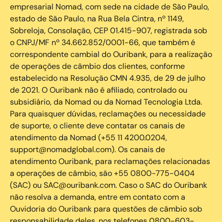
empresarial Nomad, com sede na cidade de São Paulo,
estado de São Paulo, na Rua Bela Cintra, nº 1149,
Sobreloja, Consolação, CEP 01.415-907, registrada sob
o CNPJ/MF nº 34.662.852/0001-66, que também é
correspondente cambial do Ouribank, para a realização
de operações de câmbio dos clientes, conforme
estabelecido na Resolução CMN 4.935, de 29 de julho
de 2021. O Ouribank não é afiliado, controlado ou
subsidiário, da Nomad ou da Nomad Tecnologia Ltda.
Para quaisquer dúvidas, reclamações ou necessidade
de suporte, o cliente deve contatar os canais de
atendimento da Nomad (+55 11 4200.0204,
support@nomadglobal.com). Os canais de
atendimento Ouribank, para reclamações relacionadas
a operações de câmbio, são +55 0800-775-0404
(SAC) ou SAC@ouribank.com. Caso o SAC do Ouribank
não resolva a demanda, entre em contato com a
Ouvidoria do Ouribank para questões de câmbio sob
responsabilidade deles, nos telefones 0800-603-