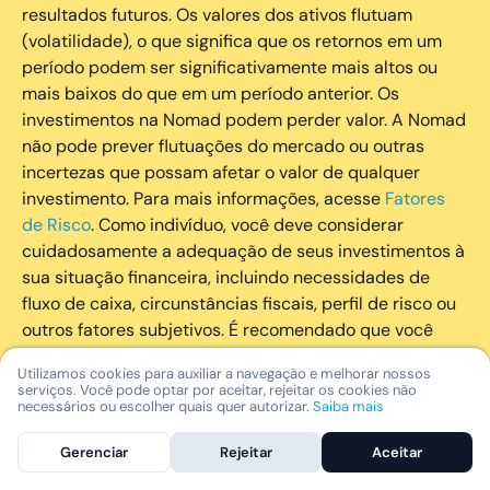
resultados futuros. Os valores dos ativos flutuam
(volatilidade), o que significa que os retornos em um
período podem ser significativamente mais altos ou
mais baixos do que em um período anterior. Os
investimentos na Nomad podem perder valor. A Nomad
não pode prever flutuações do mercado ou outras
incertezas que possam afetar o valor de qualquer
investimento. Para mais informações, acesse
Fatores
de Risco
. Como indivíduo, você deve considerar
cuidadosamente a adequação de seus investimentos à
sua situação financeira, incluindo necessidades de
fluxo de caixa, circunstâncias fiscais, perfil de risco ou
outros fatores subjetivos. É recomendado que você
utilize todos os recursos disponíveis para se informar
Utilizamos cookies para auxiliar a navegação e melhorar nossos
sobre investimentos de maneira geral e sobre a
serviços. Você pode optar por aceitar, rejeitar os cookies não
composição geral de seu portfólio. Questões fiscais ou
necessários ou escolher quais quer autorizar.
Saiba mais
legais relativas aos investimentos realizados através da
Gerenciar
Rejeitar
Aceitar
Nomad devem ser obtidas pelos próprios clientes. A
Nomad e suas afiliadas não fornecem nenhum tipo de