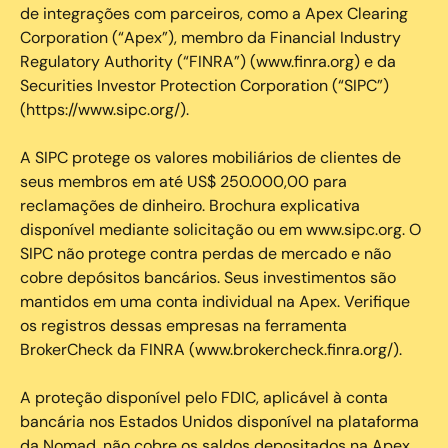
de integrações com parceiros, como a Apex Clearing
Corporation (“Apex”), membro da Financial Industry
Regulatory Authority (“FINRA”) (www.finra.org) e da
Securities Investor Protection Corporation (“SIPC”)
(https://www.sipc.org/).
A SIPC protege os valores mobiliários de clientes de
seus membros em até US$ 250.000,00 para
reclamações de dinheiro. Brochura explicativa
disponível mediante solicitação ou em www.sipc.org. O
SIPC não protege contra perdas de mercado e não
cobre depósitos bancários. Seus investimentos são
mantidos em uma conta individual na Apex. Verifique
os registros dessas empresas na ferramenta
BrokerCheck da FINRA (www.brokercheck.finra.org/).
A proteção disponível pelo FDIC, aplicável à conta
bancária nos Estados Unidos disponível na plataforma
da Nomad, não cobre os saldos depositados na Apex.