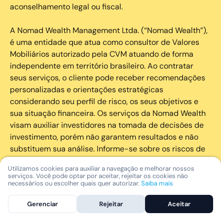
aconselhamento legal ou fiscal.
A Nomad Wealth Management Ltda. (“Nomad Wealth”),
é uma entidade que atua como consultor de Valores
Mobiliários autorizado pela CVM atuando de forma
independente em território brasileiro. Ao contratar
seus serviços, o cliente pode receber recomendações
personalizadas e orientações estratégicas
considerando seu perfil de risco, os seus objetivos e
sua situação financeira. Os serviços da Nomad Wealth
visam auxiliar investidores na tomada de decisões de
investimento, porém não garantem resultados e não
substituem sua análise. Informe-se sobre os riscos de
cada investimento e invista com responsabilidade.
Utilizamos cookies para auxiliar a navegação e melhorar nossos
serviços. Você pode optar por aceitar, rejeitar os cookies não
As marcas registradas, logotipos e marcas de serviço
necessários ou escolher quais quer autorizar.
Saiba mais
que aparecem nos Serviços, incluindo, mas não se
Gerenciar
Rejeitar
Aceitar
limitando à marca registrada “Nomad” são marcas
registradas e marcas de serviço da Nomad. Outros