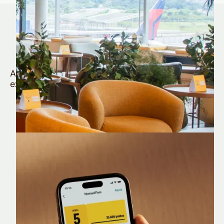
Quem é Nomad tem
muito mais
Aproveite todos os benefícios e vantagens
exclusivas da sua Conta Internacional
Nomad Lounge
Sala VIP no Aeroporto de Guarulhos