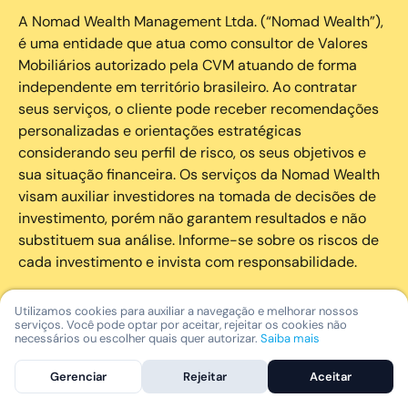
A Nomad Wealth Management Ltda. (“Nomad Wealth”),
é uma entidade que atua como consultor de Valores
Mobiliários autorizado pela CVM atuando de forma
independente em território brasileiro. Ao contratar
seus serviços, o cliente pode receber recomendações
personalizadas e orientações estratégicas
considerando seu perfil de risco, os seus objetivos e
sua situação financeira. Os serviços da Nomad Wealth
visam auxiliar investidores na tomada de decisões de
investimento, porém não garantem resultados e não
substituem sua análise. Informe-se sobre os riscos de
cada investimento e invista com responsabilidade.
As marcas registradas, logotipos e marcas de serviço
Utilizamos cookies para auxiliar a navegação e melhorar nossos
serviços. Você pode optar por aceitar, rejeitar os cookies não
que aparecem nos Serviços, incluindo, mas não se
necessários ou escolher quais quer autorizar.
Saiba mais
limitando à marca registrada “Nomad” são marcas
registradas e marcas de serviço da Nomad. Outros
Gerenciar
Rejeitar
Aceitar
nomes de empresas, nomes de produtos e nomes de