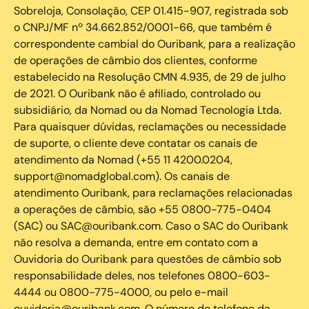
Sobreloja, Consolação, CEP 01.415-907, registrada sob
o CNPJ/MF nº 34.662.852/0001-66, que também é
correspondente cambial do Ouribank, para a realização
de operações de câmbio dos clientes, conforme
estabelecido na Resolução CMN 4.935, de 29 de julho
de 2021. O Ouribank não é afiliado, controlado ou
subsidiário, da Nomad ou da Nomad Tecnologia Ltda.
Para quaisquer dúvidas, reclamações ou necessidade
de suporte, o cliente deve contatar os canais de
atendimento da Nomad (+55 11 4200.0204,
support@nomadglobal.com). Os canais de
atendimento Ouribank, para reclamações relacionadas
a operações de câmbio, são +55 0800-775-0404
(SAC) ou SAC@ouribank.com. Caso o SAC do Ouribank
não resolva a demanda, entre em contato com a
Ouvidoria do Ouribank para questões de câmbio sob
responsabilidade deles, nos telefones 0800-603-
4444 ou 0800-775-4000, ou pelo e-mail
ouvidoria@ouribank.com. O número de telefone da