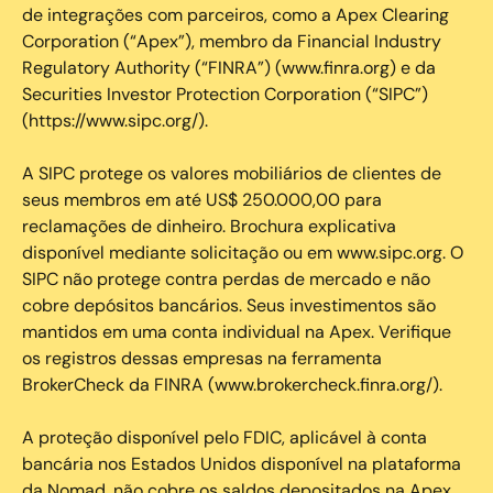
de integrações com parceiros, como a Apex Clearing
Corporation (“Apex”), membro da Financial Industry
Regulatory Authority (“FINRA”) (www.finra.org) e da
Securities Investor Protection Corporation (“SIPC”)
(https://www.sipc.org/).
A SIPC protege os valores mobiliários de clientes de
seus membros em até US$ 250.000,00 para
reclamações de dinheiro. Brochura explicativa
disponível mediante solicitação ou em www.sipc.org. O
SIPC não protege contra perdas de mercado e não
cobre depósitos bancários. Seus investimentos são
mantidos em uma conta individual na Apex. Verifique
os registros dessas empresas na ferramenta
BrokerCheck da FINRA (www.brokercheck.finra.org/).
A proteção disponível pelo FDIC, aplicável à conta
bancária nos Estados Unidos disponível na plataforma
da Nomad, não cobre os saldos depositados na Apex.