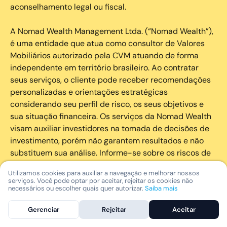
aconselhamento legal ou fiscal.
A Nomad Wealth Management Ltda. (“Nomad Wealth”),
é uma entidade que atua como consultor de Valores
Mobiliários autorizado pela CVM atuando de forma
independente em território brasileiro. Ao contratar
seus serviços, o cliente pode receber recomendações
personalizadas e orientações estratégicas
considerando seu perfil de risco, os seus objetivos e
sua situação financeira. Os serviços da Nomad Wealth
visam auxiliar investidores na tomada de decisões de
investimento, porém não garantem resultados e não
substituem sua análise. Informe-se sobre os riscos de
cada investimento e invista com responsabilidade.
Utilizamos cookies para auxiliar a navegação e melhorar nossos
serviços. Você pode optar por aceitar, rejeitar os cookies não
As marcas registradas, logotipos e marcas de serviço
necessários ou escolher quais quer autorizar.
Saiba mais
que aparecem nos Serviços, incluindo, mas não se
Gerenciar
Rejeitar
Aceitar
limitando à marca registrada “Nomad” são marcas
registradas e marcas de serviço da Nomad. Outros