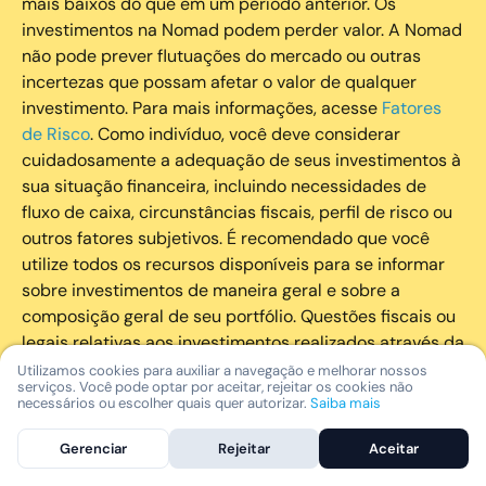
mais baixos do que em um período anterior. Os
investimentos na Nomad podem perder valor. A Nomad
não pode prever flutuações do mercado ou outras
incertezas que possam afetar o valor de qualquer
investimento. Para mais informações, acesse
Fatores
de Risco
. Como indivíduo, você deve considerar
cuidadosamente a adequação de seus investimentos à
sua situação financeira, incluindo necessidades de
fluxo de caixa, circunstâncias fiscais, perfil de risco ou
outros fatores subjetivos. É recomendado que você
utilize todos os recursos disponíveis para se informar
sobre investimentos de maneira geral e sobre a
composição geral de seu portfólio. Questões fiscais ou
legais relativas aos investimentos realizados através da
Nomad devem ser obtidas pelos próprios clientes. A
Utilizamos cookies para auxiliar a navegação e melhorar nossos
serviços. Você pode optar por aceitar, rejeitar os cookies não
Nomad e suas afiliadas não fornecem nenhum tipo de
necessários ou escolher quais quer autorizar.
Saiba mais
aconselhamento legal ou fiscal.
Gerenciar
Rejeitar
Aceitar
A Nomad Wealth Management Ltda. (“Nomad Wealth”),