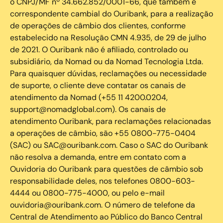
o CNPJ/MF nº 34.662.852/0001-66, que também é
correspondente cambial do Ouribank, para a realização
de operações de câmbio dos clientes, conforme
estabelecido na Resolução CMN 4.935, de 29 de julho
de 2021. O Ouribank não é afiliado, controlado ou
subsidiário, da Nomad ou da Nomad Tecnologia Ltda.
Para quaisquer dúvidas, reclamações ou necessidade
de suporte, o cliente deve contatar os canais de
atendimento da Nomad (+55 11 4200.0204,
support@nomadglobal.com). Os canais de
atendimento Ouribank, para reclamações relacionadas
a operações de câmbio, são +55 0800-775-0404
(SAC) ou SAC@ouribank.com. Caso o SAC do Ouribank
não resolva a demanda, entre em contato com a
Ouvidoria do Ouribank para questões de câmbio sob
responsabilidade deles, nos telefones 0800-603-
4444 ou 0800-775-4000, ou pelo e-mail
ouvidoria@ouribank.com. O número de telefone da
Central de Atendimento ao Público do Banco Central