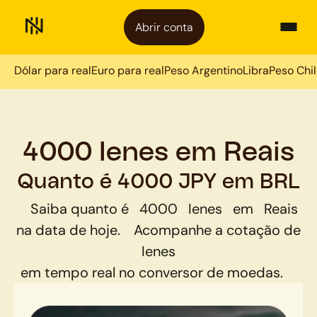
Abrir conta
Dólar para real
Euro para real
Peso Argentino
Libra
Peso Chi
4000 Ienes em Reais
Quanto é 4000 JPY em BRL
Saiba quanto é
4000
Ienes
em
Reais
na data de hoje.
Acompanhe a cotação de
Ienes
em tempo real no conversor de moedas.