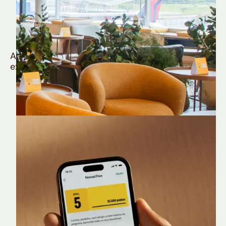
Quem é Nomad tem
muito mais
Aproveite todos os benefícios e vantagens
exclusivas da sua Conta Internacional
Nomad Lounge
Sala VIP no Aeroporto de Guarulhos