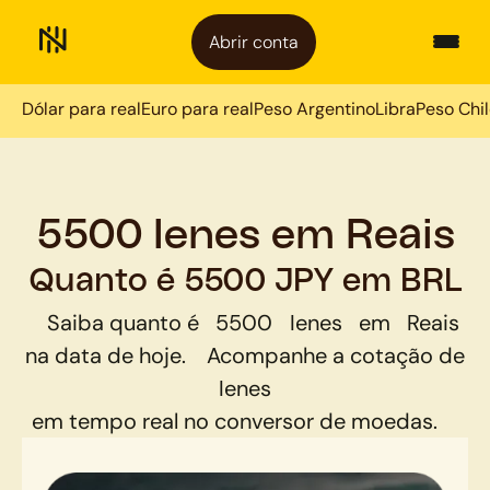
Abrir conta
Dólar para real
Euro para real
Peso Argentino
Libra
Peso Chi
5500 Ienes em Reais
Quanto é 5500 JPY em BRL
Saiba quanto é
5500
Ienes
em
Reais
na data de hoje.
Acompanhe a cotação de
Ienes
em tempo real no conversor de moedas.