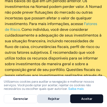
mais baixos do que em um período anterior. Os
investimentos na Nomad podem perder valor. A Nomad
não pode prever flutuações do mercado ou outras
incertezas que possam afetar o valor de qualquer
investimento. Para mais informações, acesse
Fatores
de Risco
. Como indivíduo, você deve considerar
cuidadosamente a adequação de seus investimentos à
sua situação financeira, incluindo necessidades de
fluxo de caixa, circunstâncias fiscais, perfil de risco ou
outros fatores subjetivos. É recomendado que você
utilize todos os recursos disponíveis para se informar
sobre investimentos de maneira geral e sobre a
composição geral de seu portfólio. Questões fiscais ou
legais relativas aos investimentos realizados através da
Nomad devem ser obtidas pelos próprios clientes. A
Utilizamos cookies para auxiliar a navegação e melhorar nossos
serviços. Você pode optar por aceitar, rejeitar os cookies não
Nomad e suas afiliadas não fornecem nenhum tipo de
necessários ou escolher quais quer autorizar.
Saiba mais
aconselhamento legal ou fiscal.
Gerenciar
Rejeitar
Aceitar
A Nomad Wealth Management Ltda. (“Nomad Wealth”),