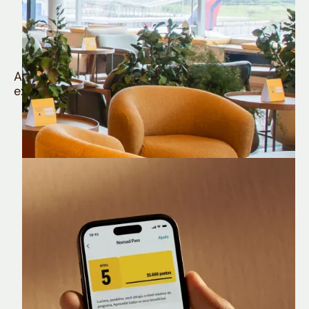
Quem é Nomad tem
muito mais
Aproveite todos os benefícios e vantagens
exclusivas da sua Conta Internacional
Nomad Lounge
Sala VIP no Aeroporto de Guarulhos