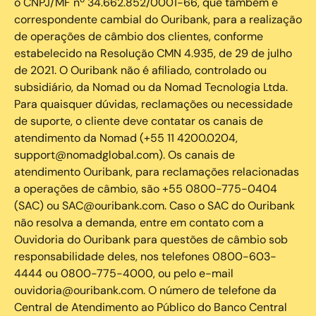
o CNPJ/MF nº 34.662.852/0001-66, que também é
correspondente cambial do Ouribank, para a realização
de operações de câmbio dos clientes, conforme
estabelecido na Resolução CMN 4.935, de 29 de julho
de 2021. O Ouribank não é afiliado, controlado ou
subsidiário, da Nomad ou da Nomad Tecnologia Ltda.
Para quaisquer dúvidas, reclamações ou necessidade
de suporte, o cliente deve contatar os canais de
atendimento da Nomad (+55 11 4200.0204,
support@nomadglobal.com). Os canais de
atendimento Ouribank, para reclamações relacionadas
a operações de câmbio, são +55 0800-775-0404
(SAC) ou SAC@ouribank.com. Caso o SAC do Ouribank
não resolva a demanda, entre em contato com a
Ouvidoria do Ouribank para questões de câmbio sob
responsabilidade deles, nos telefones 0800-603-
4444 ou 0800-775-4000, ou pelo e-mail
ouvidoria@ouribank.com. O número de telefone da
Central de Atendimento ao Público do Banco Central