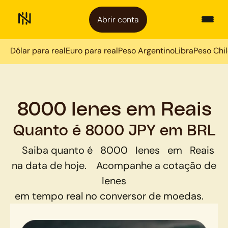
Abrir conta
Dólar para real
Euro para real
Peso Argentino
Libra
Peso Chi
8000 Ienes em Reais
Quanto é 8000 JPY em BRL
Saiba quanto é
8000
Ienes
em
Reais
na data de hoje.
Acompanhe a cotação de
Ienes
em tempo real no conversor de moedas.