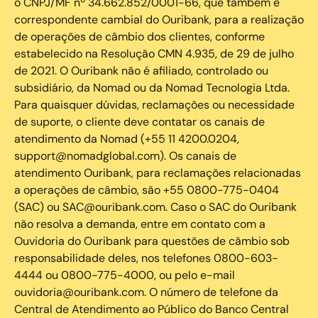
o CNPJ/MF nº 34.662.852/0001-66, que também é
correspondente cambial do Ouribank, para a realização
de operações de câmbio dos clientes, conforme
estabelecido na Resolução CMN 4.935, de 29 de julho
de 2021. O Ouribank não é afiliado, controlado ou
subsidiário, da Nomad ou da Nomad Tecnologia Ltda.
Para quaisquer dúvidas, reclamações ou necessidade
de suporte, o cliente deve contatar os canais de
atendimento da Nomad (+55 11 4200.0204,
support@nomadglobal.com). Os canais de
atendimento Ouribank, para reclamações relacionadas
a operações de câmbio, são +55 0800-775-0404
(SAC) ou SAC@ouribank.com. Caso o SAC do Ouribank
não resolva a demanda, entre em contato com a
Ouvidoria do Ouribank para questões de câmbio sob
responsabilidade deles, nos telefones 0800-603-
4444 ou 0800-775-4000, ou pelo e-mail
ouvidoria@ouribank.com. O número de telefone da
Central de Atendimento ao Público do Banco Central