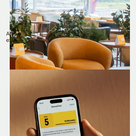
Quem é Nomad tem
muito mais
Aproveite todos os benefícios e vantagens
exclusivas da sua Conta Internacional
Nomad Lounge
Sala VIP no Aeroporto de Guarulhos