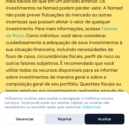
mais baixos do que em um período anterior. Os
investimentos na Nomad podem perder valor. A Nomad
não pode prever flutuações do mercado ou outras
incertezas que possam afetar o valor de qualquer
investimento. Para mais informações, acesse
Fatores
de Risco
. Como indivíduo, você deve considerar
cuidadosamente a adequação de seus investimentos à
sua situação financeira, incluindo necessidades de
fluxo de caixa, circunstâncias fiscais, perfil de risco ou
outros fatores subjetivos. É recomendado que você
utilize todos os recursos disponíveis para se informar
sobre investimentos de maneira geral e sobre a
composição geral de seu portfólio. Questões fiscais ou
legais relativas aos investimentos realizados através da
Nomad devem ser obtidas pelos próprios clientes. A
Utilizamos cookies para auxiliar a navegação e melhorar nossos
serviços. Você pode optar por aceitar, rejeitar os cookies não
Nomad e suas afiliadas não fornecem nenhum tipo de
necessários ou escolher quais quer autorizar.
Saiba mais
aconselhamento legal ou fiscal.
Gerenciar
Rejeitar
Aceitar
A Nomad Wealth Management Ltda. (“Nomad Wealth”),