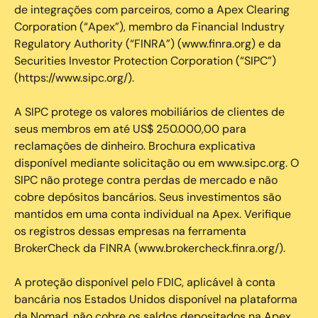
de integrações com parceiros, como a Apex Clearing
Corporation (“Apex”), membro da Financial Industry
Regulatory Authority (“FINRA”) (www.finra.org) e da
Securities Investor Protection Corporation (“SIPC”)
(https://www.sipc.org/).
A SIPC protege os valores mobiliários de clientes de
seus membros em até US$ 250.000,00 para
reclamações de dinheiro. Brochura explicativa
disponível mediante solicitação ou em www.sipc.org. O
SIPC não protege contra perdas de mercado e não
cobre depósitos bancários. Seus investimentos são
mantidos em uma conta individual na Apex. Verifique
os registros dessas empresas na ferramenta
BrokerCheck da FINRA (www.brokercheck.finra.org/).
A proteção disponível pelo FDIC, aplicável à conta
bancária nos Estados Unidos disponível na plataforma
da Nomad, não cobre os saldos depositados na Apex.