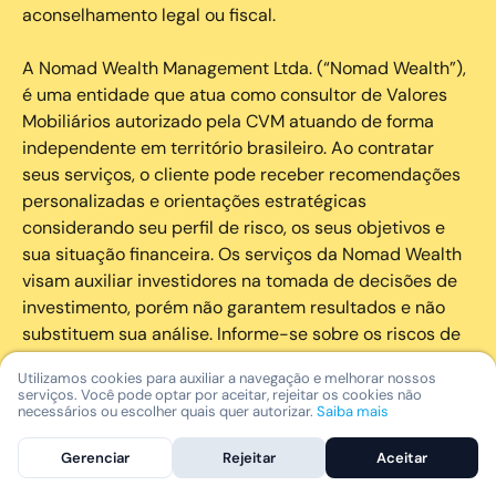
aconselhamento legal ou fiscal.
A Nomad Wealth Management Ltda. (“Nomad Wealth”),
é uma entidade que atua como consultor de Valores
Mobiliários autorizado pela CVM atuando de forma
independente em território brasileiro. Ao contratar
seus serviços, o cliente pode receber recomendações
personalizadas e orientações estratégicas
considerando seu perfil de risco, os seus objetivos e
sua situação financeira. Os serviços da Nomad Wealth
visam auxiliar investidores na tomada de decisões de
investimento, porém não garantem resultados e não
substituem sua análise. Informe-se sobre os riscos de
cada investimento e invista com responsabilidade.
Utilizamos cookies para auxiliar a navegação e melhorar nossos
serviços. Você pode optar por aceitar, rejeitar os cookies não
As marcas registradas, logotipos e marcas de serviço
necessários ou escolher quais quer autorizar.
Saiba mais
que aparecem nos Serviços, incluindo, mas não se
Gerenciar
Rejeitar
Aceitar
limitando à marca registrada “Nomad” são marcas
registradas e marcas de serviço da Nomad. Outros