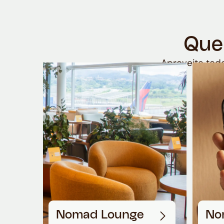
Que
Aproveite todo
Nomad Lounge
No