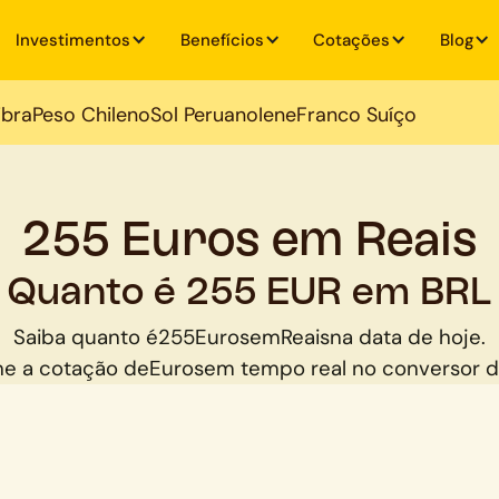
Investimentos
Benefícios
Cotações
Blog
ibra
Peso Chileno
Sol Peruano
Iene
Franco Suíço
255 Euros em Reais
Quanto é 255 EUR em BRL
Saiba quanto é
255
Euros
em
Reais
na data de hoje.
e a cotação de
Euros
em tempo real no conversor 