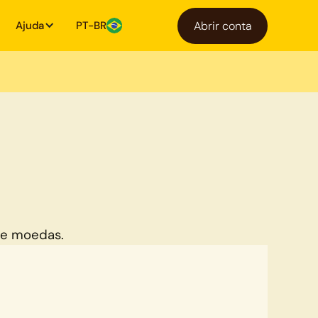
Ajuda
PT-BR
Abrir conta
de moedas.