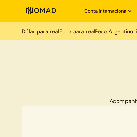
Conta internacional
Dólar para real
Euro para real
Peso Argentino
L
Acompanh