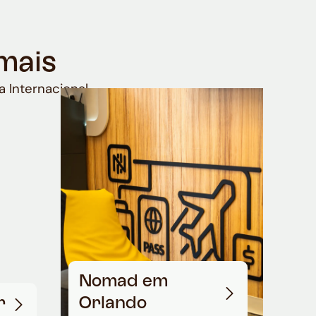
mais
a Internacional
Nomad em
r
Orlando