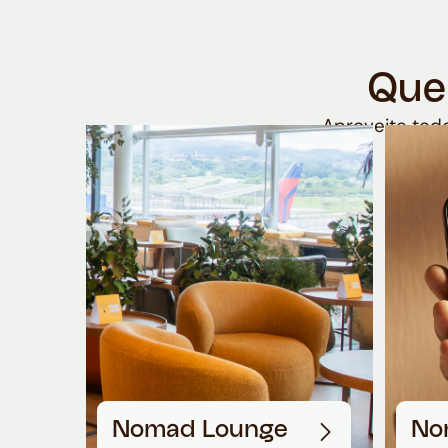
Que
Aproveite todo
Nomad Lounge
No