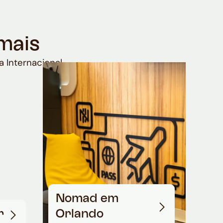
mais
a Internacional
Nomad em
r
Orlando