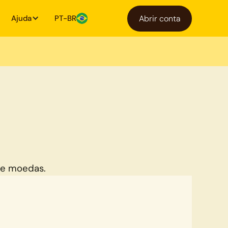
Ajuda
PT-BR
Abrir conta
de moedas.