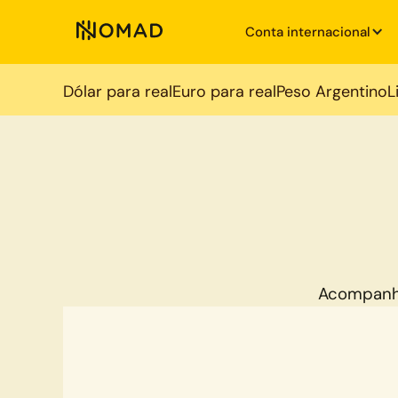
Conta internacional
Dólar para real
Euro para real
Peso Argentino
L
Acompanh