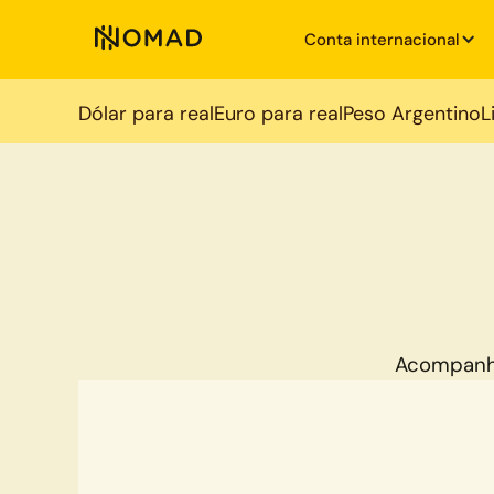
Conta internacional
Dólar para real
Euro para real
Peso Argentino
L
Acompanh