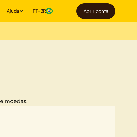
Ajuda
PT-BR
Abrir conta
de moedas.