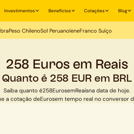
Investimentos
Benefícios
Cotações
Blog
ibra
Peso Chileno
Sol Peruano
Iene
Franco Suíço
258 Euros em Reais
Quanto é 258 EUR em BRL
Saiba quanto é
258
Euros
em
Reais
na data de hoje.
e a cotação de
Euros
em tempo real no conversor 