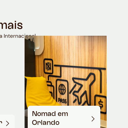
mais
a Internacional
Nomad em
r
Orlando