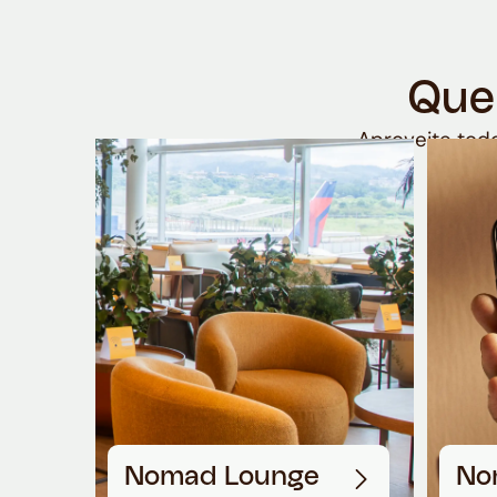
Que
Aproveite todo
Nomad Lounge
No