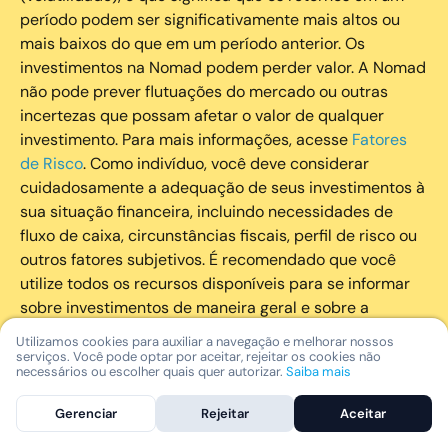
período podem ser significativamente mais altos ou
mais baixos do que em um período anterior. Os
investimentos na Nomad podem perder valor. A Nomad
não pode prever flutuações do mercado ou outras
incertezas que possam afetar o valor de qualquer
investimento. Para mais informações, acesse
Fatores
de Risco
. Como indivíduo, você deve considerar
cuidadosamente a adequação de seus investimentos à
sua situação financeira, incluindo necessidades de
fluxo de caixa, circunstâncias fiscais, perfil de risco ou
outros fatores subjetivos. É recomendado que você
utilize todos os recursos disponíveis para se informar
sobre investimentos de maneira geral e sobre a
composição geral de seu portfólio. Questões fiscais ou
Utilizamos cookies para auxiliar a navegação e melhorar nossos
legais relativas aos investimentos realizados através da
serviços. Você pode optar por aceitar, rejeitar os cookies não
necessários ou escolher quais quer autorizar.
Saiba mais
Nomad devem ser obtidas pelos próprios clientes. A
Nomad e suas afiliadas não fornecem nenhum tipo de
Gerenciar
Rejeitar
Aceitar
aconselhamento legal ou fiscal.