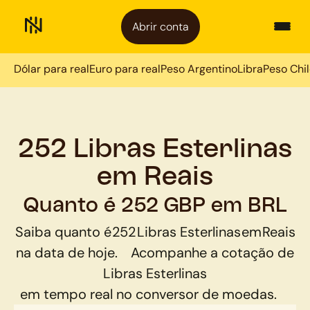
Abrir conta
Dólar para real
Euro para real
Peso Argentino
Libra
Peso Chi
252 Libras Esterlinas
em Reais
Quanto é 252 GBP em BRL
Saiba quanto é
252
Libras Esterlinas
em
Reais
na data de hoje.
Acompanhe a cotação de
Libras Esterlinas
em tempo real no conversor de moedas.