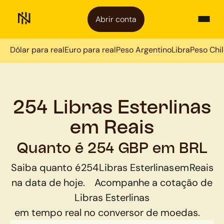
Abrir conta
Dólar para real
Euro para real
Peso Argentino
Libra
Peso Chi
254 Libras Esterlinas
em Reais
Quanto é 254 GBP em BRL
Saiba quanto é
254
Libras Esterlinas
em
Reais
na data de hoje.
Acompanhe a cotação de
Libras Esterlinas
em tempo real no conversor de moedas.