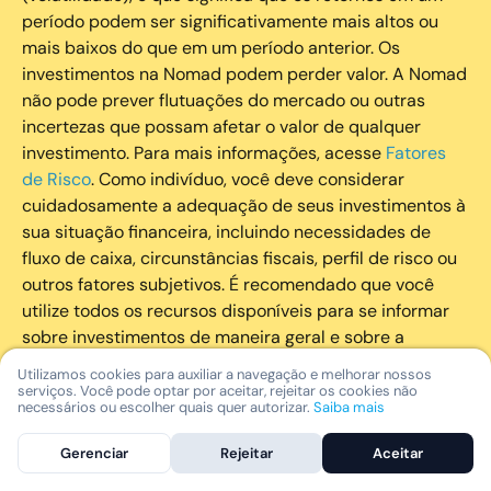
período podem ser significativamente mais altos ou
mais baixos do que em um período anterior. Os
investimentos na Nomad podem perder valor. A Nomad
não pode prever flutuações do mercado ou outras
incertezas que possam afetar o valor de qualquer
investimento. Para mais informações, acesse
Fatores
de Risco
. Como indivíduo, você deve considerar
cuidadosamente a adequação de seus investimentos à
sua situação financeira, incluindo necessidades de
fluxo de caixa, circunstâncias fiscais, perfil de risco ou
outros fatores subjetivos. É recomendado que você
utilize todos os recursos disponíveis para se informar
sobre investimentos de maneira geral e sobre a
composição geral de seu portfólio. Questões fiscais ou
Utilizamos cookies para auxiliar a navegação e melhorar nossos
legais relativas aos investimentos realizados através da
serviços. Você pode optar por aceitar, rejeitar os cookies não
necessários ou escolher quais quer autorizar.
Saiba mais
Nomad devem ser obtidas pelos próprios clientes. A
Nomad e suas afiliadas não fornecem nenhum tipo de
Gerenciar
Rejeitar
Aceitar
aconselhamento legal ou fiscal.