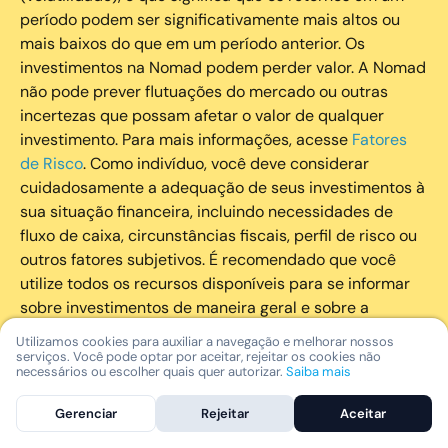
período podem ser significativamente mais altos ou
mais baixos do que em um período anterior. Os
investimentos na Nomad podem perder valor. A Nomad
não pode prever flutuações do mercado ou outras
incertezas que possam afetar o valor de qualquer
investimento. Para mais informações, acesse
Fatores
de Risco
. Como indivíduo, você deve considerar
cuidadosamente a adequação de seus investimentos à
sua situação financeira, incluindo necessidades de
fluxo de caixa, circunstâncias fiscais, perfil de risco ou
outros fatores subjetivos. É recomendado que você
utilize todos os recursos disponíveis para se informar
sobre investimentos de maneira geral e sobre a
composição geral de seu portfólio. Questões fiscais ou
Utilizamos cookies para auxiliar a navegação e melhorar nossos
legais relativas aos investimentos realizados através da
serviços. Você pode optar por aceitar, rejeitar os cookies não
necessários ou escolher quais quer autorizar.
Saiba mais
Nomad devem ser obtidas pelos próprios clientes. A
Nomad e suas afiliadas não fornecem nenhum tipo de
Gerenciar
Rejeitar
Aceitar
aconselhamento legal ou fiscal.