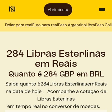
Abrir conta
Dólar para real
Euro para real
Peso Argentino
Libra
Peso Chi
284 Libras Esterlinas
em Reais
Quanto é 284 GBP em BRL
Saiba quanto é
284
Libras Esterlinas
em
Reais
na data de hoje.
Acompanhe a cotação de
Libras Esterlinas
em tempo real no conversor de moedas.