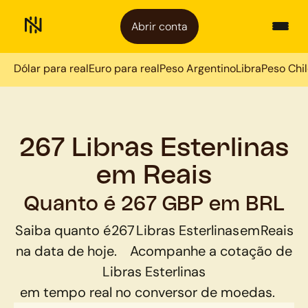
Abrir conta
Dólar para real
Euro para real
Peso Argentino
Libra
Peso Chi
267 Libras Esterlinas
em Reais
Quanto é 267 GBP em BRL
Saiba quanto é
267
Libras Esterlinas
em
Reais
na data de hoje.
Acompanhe a cotação de
Libras Esterlinas
em tempo real no conversor de moedas.