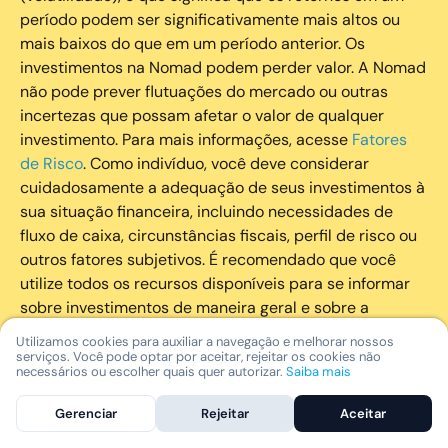
período podem ser significativamente mais altos ou
mais baixos do que em um período anterior. Os
investimentos na Nomad podem perder valor. A Nomad
não pode prever flutuações do mercado ou outras
incertezas que possam afetar o valor de qualquer
investimento. Para mais informações, acesse
Fatores
de Risco
. Como indivíduo, você deve considerar
cuidadosamente a adequação de seus investimentos à
sua situação financeira, incluindo necessidades de
fluxo de caixa, circunstâncias fiscais, perfil de risco ou
outros fatores subjetivos. É recomendado que você
utilize todos os recursos disponíveis para se informar
sobre investimentos de maneira geral e sobre a
composição geral de seu portfólio. Questões fiscais ou
Utilizamos cookies para auxiliar a navegação e melhorar nossos
legais relativas aos investimentos realizados através da
serviços. Você pode optar por aceitar, rejeitar os cookies não
necessários ou escolher quais quer autorizar.
Saiba mais
Nomad devem ser obtidas pelos próprios clientes. A
Nomad e suas afiliadas não fornecem nenhum tipo de
Gerenciar
Rejeitar
Aceitar
aconselhamento legal ou fiscal.