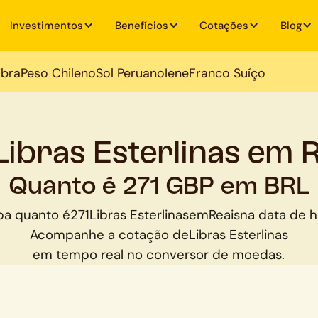
Investimentos
Benefícios
Cotações
Blog
ibra
Peso Chileno
Sol Peruano
Iene
Franco Suíço
Libras Esterlinas em 
Quanto é 271 GBP em BRL
ba quanto é
271
Libras Esterlinas
em
Reais
na data de h
Acompanhe a cotação de
Libras Esterlinas
em tempo real no conversor de moedas.