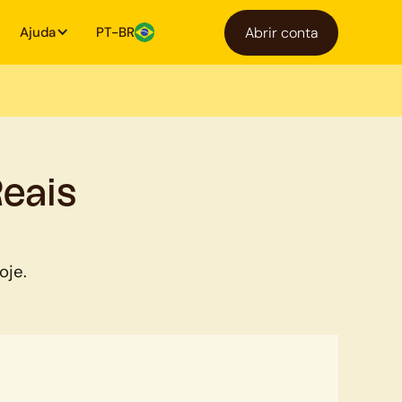
Ajuda
PT-BR
Abrir conta
Reais
oje.