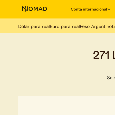
Conta internacional
Dólar para real
Euro para real
Peso Argentino
L
271 
Sai