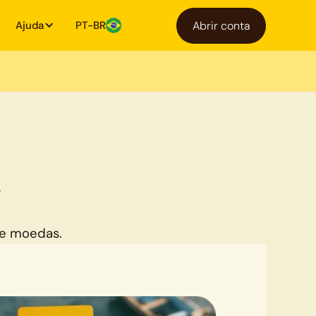
Ajuda
PT-BR
Abrir conta
L
de moedas.