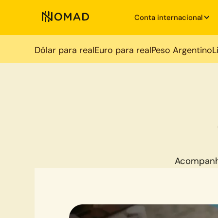
Conta internacional
Dólar para real
Euro para real
Peso Argentino
L
Acompanh