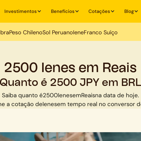
Investimentos
Benefícios
Cotações
Blog
ibra
Peso Chileno
Sol Peruano
Iene
Franco Suíço
2500 Ienes em Reais
Quanto é 2500 JPY em BR
Saiba quanto é
2500
Ienes
em
Reais
na data de hoje.
e a cotação de
Ienes
em tempo real no conversor 