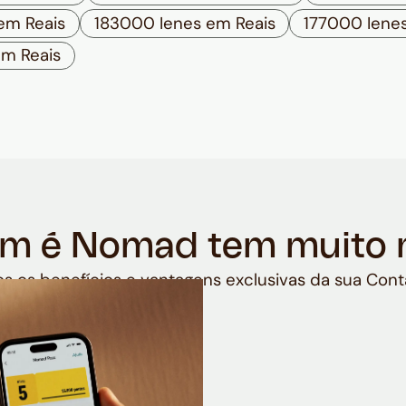
em Reais
183000 Ienes em Reais
177000 Iene
em Reais
m é Nomad tem muito 
s os benefícios e vantagens exclusivas da sua Cont