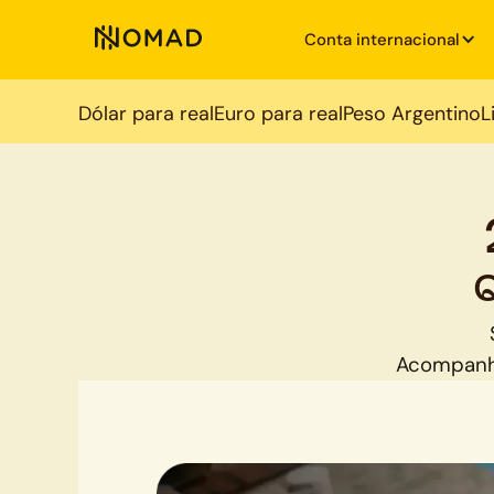
Conta internacional
Dólar para real
Euro para real
Peso Argentino
L
Acompanh