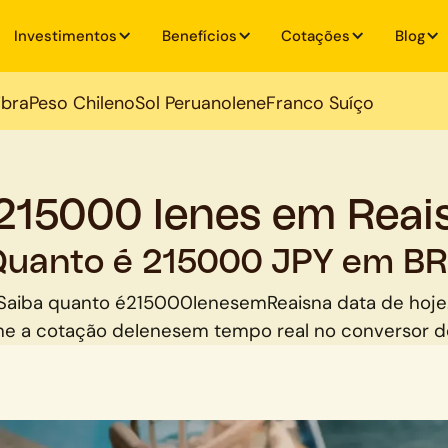
Investimentos
Benefícios
Cotações
Blog
ibra
Peso Chileno
Sol Peruano
Iene
Franco Suíço
215000 Ienes em Reai
Quanto é 215000 JPY em BR
Saiba quanto é
215000
Ienes
em
Reais
na data de hoje
e a cotação de
Ienes
em tempo real no conversor 