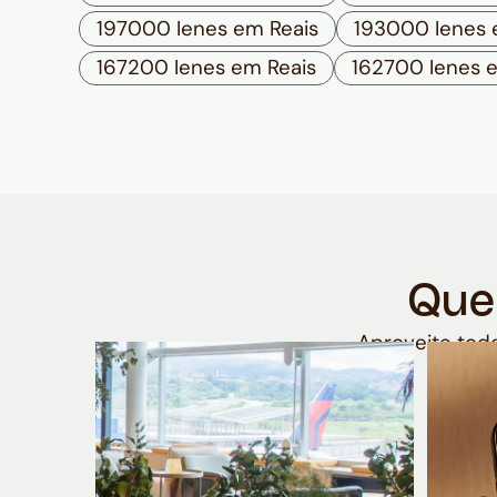
197000 Ienes em Reais
193000 Ienes 
167200 Ienes em Reais
162700 Ienes 
Que
Aproveite todo