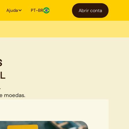
Ajuda
PT-BR
Abrir conta
s
L
.
de moedas.