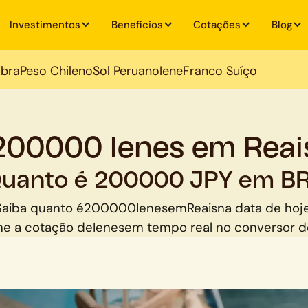
Investimentos
Benefícios
Cotações
Blog
ibra
Peso Chileno
Sol Peruano
Iene
Franco Suíço
200000 Ienes em Reai
uanto é 200000 JPY em B
Saiba quanto é
200000
Ienes
em
Reais
na data de hoje
e a cotação de
Ienes
em tempo real no conversor 