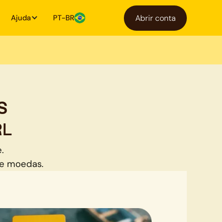
Ajuda
PT-BR
Abrir conta
s
RL
.
de moedas.