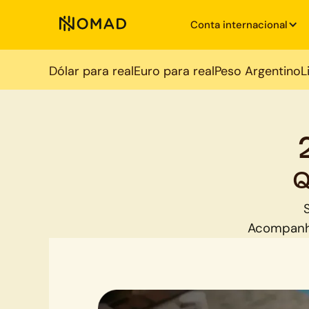
Conta internacional
Dólar para real
Euro para real
Peso Argentino
L
Q
Acompanh