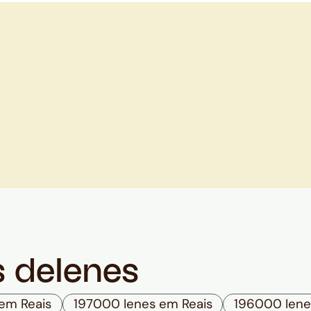
s de
Ienes
em Reais
197000 Ienes em Reais
196000 Iene