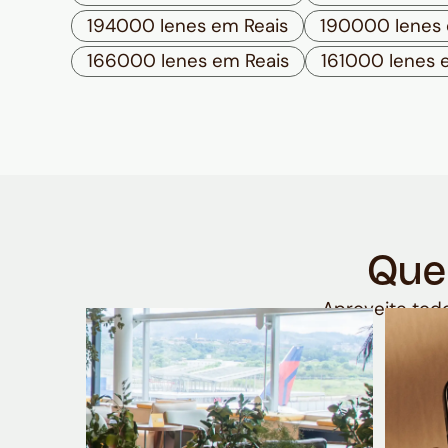
194000 Ienes em Reais
190000 Ienes 
166000 Ienes em Reais
161000 Ienes 
Que
Aproveite todo