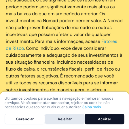
período podem ser significativamente mais altos ou
mais baixos do que em um período anterior. Os
investimentos na Nomad podem perder valor. A Nomad
não pode prever flutuações do mercado ou outras
incertezas que possam afetar o valor de qualquer
investimento. Para mais informações, acesse
Fatores
de Risco
. Como indivíduo, você deve considerar
cuidadosamente a adequação de seus investimentos à
sua situação financeira, incluindo necessidades de
fluxo de caixa, circunstâncias fiscais, perfil de risco ou
outros fatores subjetivos. É recomendado que você
utilize todos os recursos disponíveis para se informar
sobre investimentos de maneira geral e sobre a
composição geral de seu portfólio. Questões fiscais ou
Utilizamos cookies para auxiliar a navegação e melhorar nossos
serviços. Você pode optar por aceitar, rejeitar os cookies não
legais relativas aos investimentos realizados através da
necessários ou escolher quais quer autorizar.
Saiba mais
Nomad devem ser obtidas pelos próprios clientes. A
Nomad e suas afiliadas não fornecem nenhum tipo de
Gerenciar
Rejeitar
Aceitar
aconselhamento legal ou fiscal.