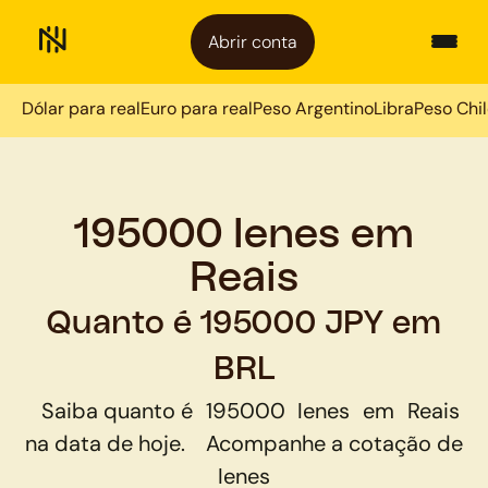
Abrir conta
Dólar para real
Euro para real
Peso Argentino
Libra
Peso Chi
195000 Ienes em
Reais
Quanto é 195000 JPY em
BRL
Saiba quanto é
195000
Ienes
em
Reais
na data de hoje.
Acompanhe a cotação de
Ienes