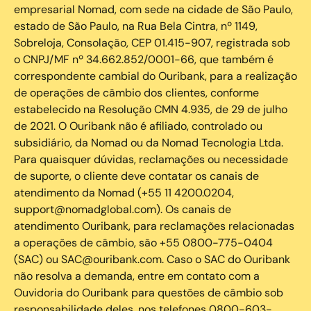
empresarial Nomad, com sede na cidade de São Paulo,
estado de São Paulo, na Rua Bela Cintra, nº 1149,
Sobreloja, Consolação, CEP 01.415-907, registrada sob
o CNPJ/MF nº 34.662.852/0001-66, que também é
correspondente cambial do Ouribank, para a realização
de operações de câmbio dos clientes, conforme
estabelecido na Resolução CMN 4.935, de 29 de julho
de 2021. O Ouribank não é afiliado, controlado ou
subsidiário, da Nomad ou da Nomad Tecnologia Ltda.
Para quaisquer dúvidas, reclamações ou necessidade
de suporte, o cliente deve contatar os canais de
atendimento da Nomad (+55 11 4200.0204,
support@nomadglobal.com). Os canais de
atendimento Ouribank, para reclamações relacionadas
a operações de câmbio, são +55 0800-775-0404
(SAC) ou SAC@ouribank.com. Caso o SAC do Ouribank
não resolva a demanda, entre em contato com a
Ouvidoria do Ouribank para questões de câmbio sob
responsabilidade deles, nos telefones 0800-603-