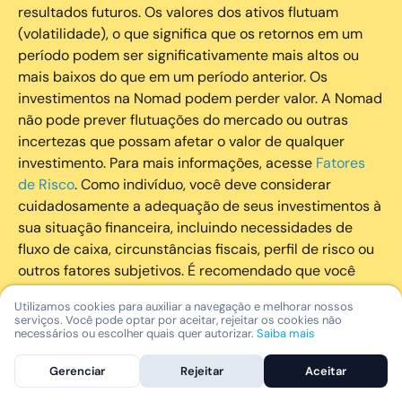
resultados futuros. Os valores dos ativos flutuam
(volatilidade), o que significa que os retornos em um
período podem ser significativamente mais altos ou
mais baixos do que em um período anterior. Os
investimentos na Nomad podem perder valor. A Nomad
não pode prever flutuações do mercado ou outras
incertezas que possam afetar o valor de qualquer
investimento. Para mais informações, acesse
Fatores
de Risco
. Como indivíduo, você deve considerar
cuidadosamente a adequação de seus investimentos à
sua situação financeira, incluindo necessidades de
fluxo de caixa, circunstâncias fiscais, perfil de risco ou
outros fatores subjetivos. É recomendado que você
utilize todos os recursos disponíveis para se informar
Utilizamos cookies para auxiliar a navegação e melhorar nossos
sobre investimentos de maneira geral e sobre a
serviços. Você pode optar por aceitar, rejeitar os cookies não
composição geral de seu portfólio. Questões fiscais ou
necessários ou escolher quais quer autorizar.
Saiba mais
legais relativas aos investimentos realizados através da
Gerenciar
Rejeitar
Aceitar
Nomad devem ser obtidas pelos próprios clientes. A
Nomad e suas afiliadas não fornecem nenhum tipo de