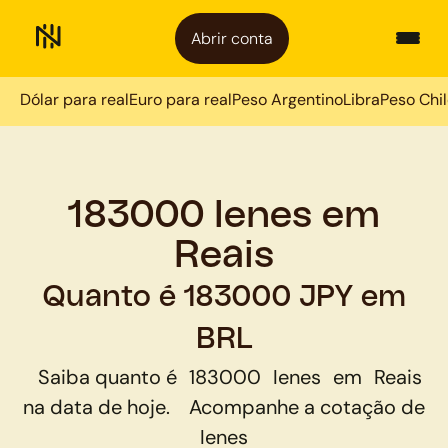
Abrir conta
Dólar para real
Euro para real
Peso Argentino
Libra
Peso Chi
183000 Ienes em
Reais
Quanto é 183000 JPY em
BRL
Saiba quanto é
183000
Ienes
em
Reais
na data de hoje.
Acompanhe a cotação de
Ienes