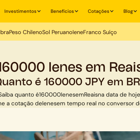
Investimentos
Benefícios
Cotações
Blog
ibra
Peso Chileno
Sol Peruano
Iene
Franco Suíço
160000 Ienes em Reai
uanto é 160000 JPY em B
Saiba quanto é
160000
Ienes
em
Reais
na data de hoje
e a cotação de
Ienes
em tempo real no conversor 