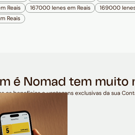
em Reais
167000 Ienes em Reais
169000 Ienes
em Reais
m é Nomad tem muito 
s os benefícios e vantagens exclusivas da sua Cont