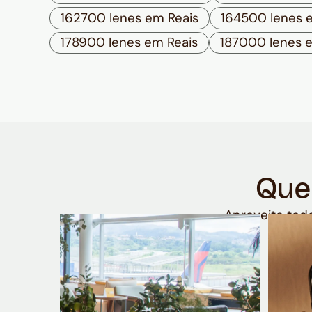
162700 Ienes em Reais
164500 Ienes 
178900 Ienes em Reais
187000 Ienes 
Que
Aproveite todo