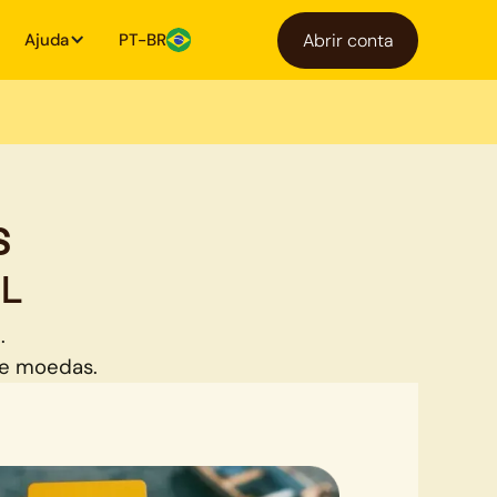
Ajuda
PT-BR
Abrir conta
s
RL
.
de moedas.