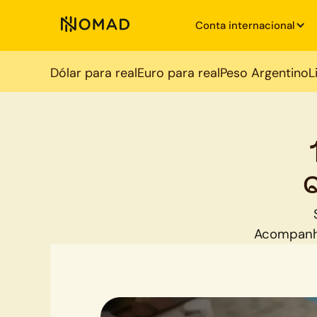
Conta internacional
Dólar para real
Euro para real
Peso Argentino
L
Q
Acompanh