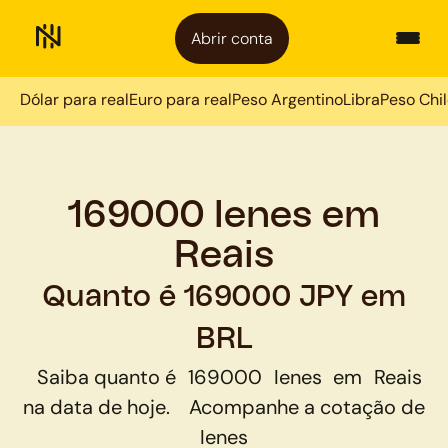
Abrir conta
Dólar para real
Euro para real
Peso Argentino
Libra
Peso Chi
169000 Ienes em
Reais
Quanto é 169000 JPY em
BRL
Saiba quanto é
169000
Ienes
em
Reais
na data de hoje.
Acompanhe a cotação de
Ienes