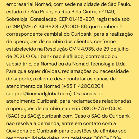
empresarial Nomad, com sede na cidade de São Paulo,
estado de São Paulo, na Rua Bela Cintra, nº 1149,
Sobreloja, Consolação, CEP 01.415-907, registrada sob
o CNPJ/MF nº 34.662.852/0001-66, que também é
correspondente cambial do Ouribank, para a realização
de operações de câmbio dos clientes, conforme
estabelecido na Resolução CMN 4.935, de 29 de julho
de 2021. O Ouribank não é afiliado, controlado ou
subsidiário, da Nomad ou da Nomad Tecnologia Ltda.
Para quaisquer dúvidas, reclamações ou necessidade
de suporte, o cliente deve contatar os canais de
atendimento da Nomad (+55 11 4200.0204,
support@nomadglobal.com). Os canais de
atendimento Ouribank, para reclamações relacionadas
a operações de câmbio, são +55 0800-775-0404
(SAC) ou SAC@ouribank.com. Caso o SAC do Ouribank
não resolva a demanda, entre em contato com a
Ouvidoria do Ouribank para questões de câmbio sob
responsabilidade deles, nos telefones 0800-603-