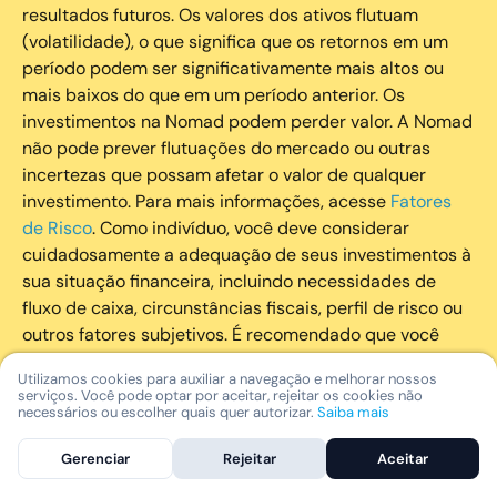
resultados futuros. Os valores dos ativos flutuam
(volatilidade), o que significa que os retornos em um
período podem ser significativamente mais altos ou
mais baixos do que em um período anterior. Os
investimentos na Nomad podem perder valor. A Nomad
não pode prever flutuações do mercado ou outras
incertezas que possam afetar o valor de qualquer
investimento. Para mais informações, acesse
Fatores
de Risco
. Como indivíduo, você deve considerar
cuidadosamente a adequação de seus investimentos à
sua situação financeira, incluindo necessidades de
fluxo de caixa, circunstâncias fiscais, perfil de risco ou
outros fatores subjetivos. É recomendado que você
utilize todos os recursos disponíveis para se informar
Utilizamos cookies para auxiliar a navegação e melhorar nossos
sobre investimentos de maneira geral e sobre a
serviços. Você pode optar por aceitar, rejeitar os cookies não
composição geral de seu portfólio. Questões fiscais ou
necessários ou escolher quais quer autorizar.
Saiba mais
legais relativas aos investimentos realizados através da
Gerenciar
Rejeitar
Aceitar
Nomad devem ser obtidas pelos próprios clientes. A
Nomad e suas afiliadas não fornecem nenhum tipo de