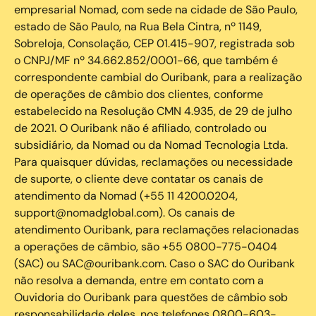
empresarial Nomad, com sede na cidade de São Paulo,
estado de São Paulo, na Rua Bela Cintra, nº 1149,
Sobreloja, Consolação, CEP 01.415-907, registrada sob
o CNPJ/MF nº 34.662.852/0001-66, que também é
correspondente cambial do Ouribank, para a realização
de operações de câmbio dos clientes, conforme
estabelecido na Resolução CMN 4.935, de 29 de julho
de 2021. O Ouribank não é afiliado, controlado ou
subsidiário, da Nomad ou da Nomad Tecnologia Ltda.
Para quaisquer dúvidas, reclamações ou necessidade
de suporte, o cliente deve contatar os canais de
atendimento da Nomad (+55 11 4200.0204,
support@nomadglobal.com). Os canais de
atendimento Ouribank, para reclamações relacionadas
a operações de câmbio, são +55 0800-775-0404
(SAC) ou SAC@ouribank.com. Caso o SAC do Ouribank
não resolva a demanda, entre em contato com a
Ouvidoria do Ouribank para questões de câmbio sob
responsabilidade deles, nos telefones 0800-603-