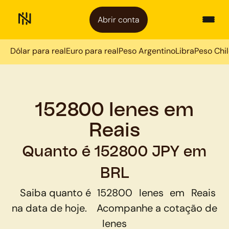
Abrir conta
Dólar para real
Euro para real
Peso Argentino
Libra
Peso Chi
152800 Ienes em
Reais
Quanto é 152800 JPY em
BRL
Saiba quanto é
152800
Ienes
em
Reais
na data de hoje.
Acompanhe a cotação de
Ienes