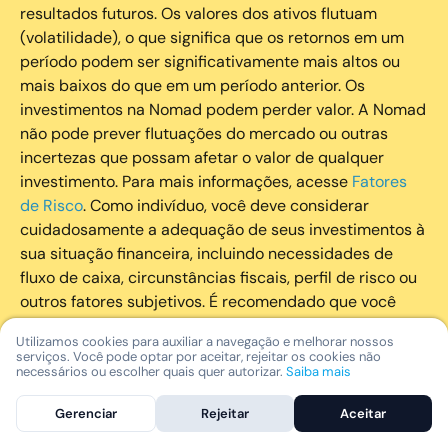
resultados futuros. Os valores dos ativos flutuam
(volatilidade), o que significa que os retornos em um
período podem ser significativamente mais altos ou
mais baixos do que em um período anterior. Os
investimentos na Nomad podem perder valor. A Nomad
não pode prever flutuações do mercado ou outras
incertezas que possam afetar o valor de qualquer
investimento. Para mais informações, acesse
Fatores
de Risco
. Como indivíduo, você deve considerar
cuidadosamente a adequação de seus investimentos à
sua situação financeira, incluindo necessidades de
fluxo de caixa, circunstâncias fiscais, perfil de risco ou
outros fatores subjetivos. É recomendado que você
utilize todos os recursos disponíveis para se informar
Utilizamos cookies para auxiliar a navegação e melhorar nossos
sobre investimentos de maneira geral e sobre a
serviços. Você pode optar por aceitar, rejeitar os cookies não
composição geral de seu portfólio. Questões fiscais ou
necessários ou escolher quais quer autorizar.
Saiba mais
legais relativas aos investimentos realizados através da
Gerenciar
Rejeitar
Aceitar
Nomad devem ser obtidas pelos próprios clientes. A
Nomad e suas afiliadas não fornecem nenhum tipo de