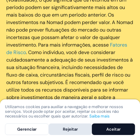
período podem ser significativamente mais altos ou
mais baixos do que em um período anterior. Os
investimentos na Nomad podem perder valor. A Nomad
não pode prever flutuações do mercado ou outras
incertezas que possam afetar o valor de qualquer
investimento. Para mais informações, acesse
Fatores
de Risco
. Como indivíduo, você deve considerar
cuidadosamente a adequação de seus investimentos à
sua situação financeira, incluindo necessidades de
fluxo de caixa, circunstâncias fiscais, perfil de risco ou
outros fatores subjetivos. É recomendado que você
utilize todos os recursos disponíveis para se informar
sobre investimentos de maneira geral e sobre a
composição geral de seu portfólio. Questões fiscais ou
Utilizamos cookies para auxiliar a navegação e melhorar nossos
serviços. Você pode optar por aceitar, rejeitar os cookies não
legais relativas aos investimentos realizados através da
necessários ou escolher quais quer autorizar.
Saiba mais
Nomad devem ser obtidas pelos próprios clientes. A
Nomad e suas afiliadas não fornecem nenhum tipo de
Gerenciar
Rejeitar
Aceitar
aconselhamento legal ou fiscal.