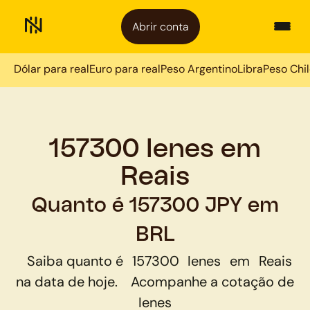
Abrir conta
Dólar para real
Euro para real
Peso Argentino
Libra
Peso Chi
157300 Ienes em
Reais
Quanto é 157300 JPY em
BRL
Saiba quanto é
157300
Ienes
em
Reais
na data de hoje.
Acompanhe a cotação de
Ienes