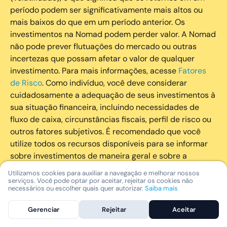
período podem ser significativamente mais altos ou
mais baixos do que em um período anterior. Os
investimentos na Nomad podem perder valor. A Nomad
não pode prever flutuações do mercado ou outras
incertezas que possam afetar o valor de qualquer
investimento. Para mais informações, acesse
Fatores
de Risco
. Como indivíduo, você deve considerar
cuidadosamente a adequação de seus investimentos à
sua situação financeira, incluindo necessidades de
fluxo de caixa, circunstâncias fiscais, perfil de risco ou
outros fatores subjetivos. É recomendado que você
utilize todos os recursos disponíveis para se informar
sobre investimentos de maneira geral e sobre a
composição geral de seu portfólio. Questões fiscais ou
Utilizamos cookies para auxiliar a navegação e melhorar nossos
legais relativas aos investimentos realizados através da
serviços. Você pode optar por aceitar, rejeitar os cookies não
necessários ou escolher quais quer autorizar.
Saiba mais
Nomad devem ser obtidas pelos próprios clientes. A
Nomad e suas afiliadas não fornecem nenhum tipo de
Gerenciar
Rejeitar
Aceitar
aconselhamento legal ou fiscal.