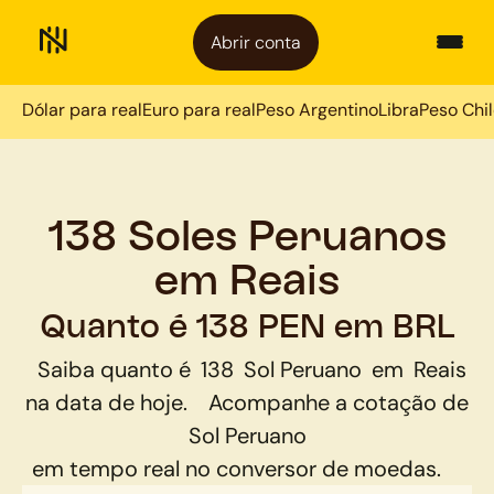
Abrir conta
Dólar para real
Euro para real
Peso Argentino
Libra
Peso Chi
138 Soles Peruanos
em Reais
Quanto é 138 PEN em BRL
Saiba quanto é
138
Sol Peruano
em
Reais
na data de hoje.
Acompanhe a cotação de
Sol Peruano
em tempo real no conversor de moedas.