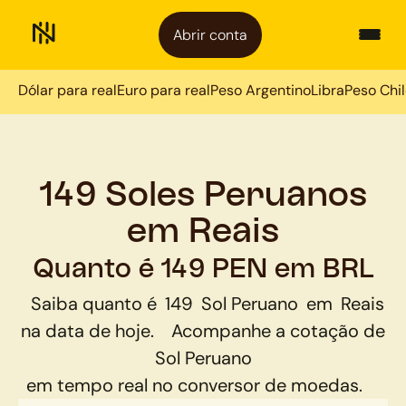
Abrir conta
Dólar para real
Euro para real
Peso Argentino
Libra
Peso Chi
149 Soles Peruanos
em Reais
Quanto é 149 PEN em BRL
Saiba quanto é
149
Sol Peruano
em
Reais
na data de hoje.
Acompanhe a cotação de
Sol Peruano
em tempo real no conversor de moedas.