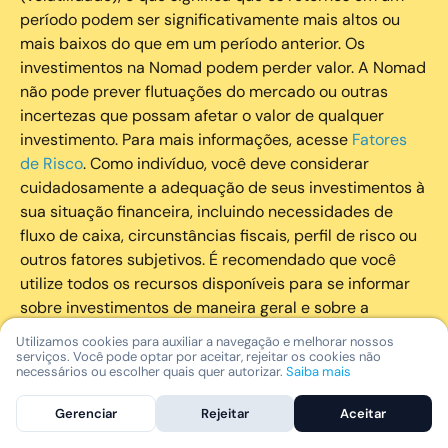
período podem ser significativamente mais altos ou
mais baixos do que em um período anterior. Os
investimentos na Nomad podem perder valor. A Nomad
não pode prever flutuações do mercado ou outras
incertezas que possam afetar o valor de qualquer
investimento. Para mais informações, acesse
Fatores
de Risco
. Como indivíduo, você deve considerar
cuidadosamente a adequação de seus investimentos à
sua situação financeira, incluindo necessidades de
fluxo de caixa, circunstâncias fiscais, perfil de risco ou
outros fatores subjetivos. É recomendado que você
utilize todos os recursos disponíveis para se informar
sobre investimentos de maneira geral e sobre a
composição geral de seu portfólio. Questões fiscais ou
Utilizamos cookies para auxiliar a navegação e melhorar nossos
legais relativas aos investimentos realizados através da
serviços. Você pode optar por aceitar, rejeitar os cookies não
necessários ou escolher quais quer autorizar.
Saiba mais
Nomad devem ser obtidas pelos próprios clientes. A
Nomad e suas afiliadas não fornecem nenhum tipo de
Gerenciar
Rejeitar
Aceitar
aconselhamento legal ou fiscal.