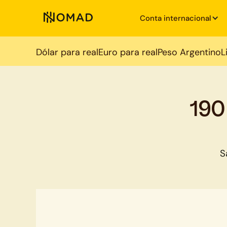
Conta internacional
Dólar para real
Euro para real
Peso Argentino
L
190
S