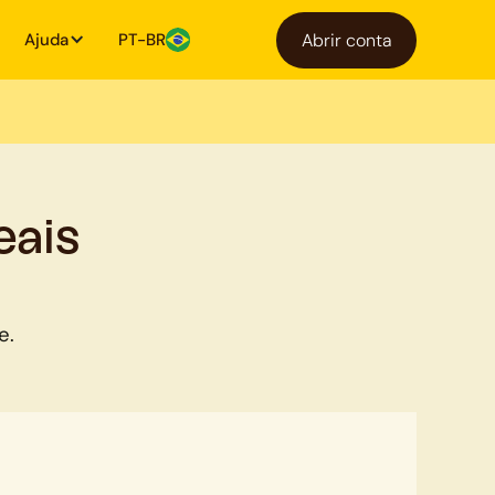
Ajuda
PT-BR
Abrir conta
eais
e.