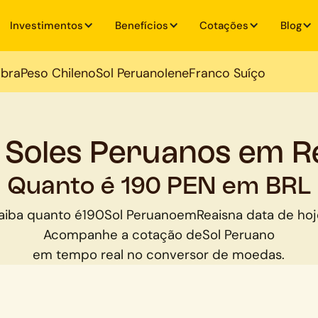
Investimentos
Benefícios
Cotações
Blog
ibra
Peso Chileno
Sol Peruano
Iene
Franco Suíço
 Soles Peruanos em R
Quanto é 190 PEN em BRL
aiba quanto é
190
Sol Peruano
em
Reais
na data de hoj
Acompanhe a cotação de
Sol Peruano
em tempo real no conversor de moedas.