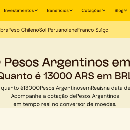
Investimentos
Benefícios
Cotações
Blog
ibra
Peso Chileno
Sol Peruano
Iene
Franco Suíço
 Pesos Argentinos em
Quanto é 13000 ARS em BR
 quanto é
13000
Pesos Argentinos
em
Reais
na data de
Acompanhe a cotação de
Pesos Argentinos
em tempo real no conversor de moedas.