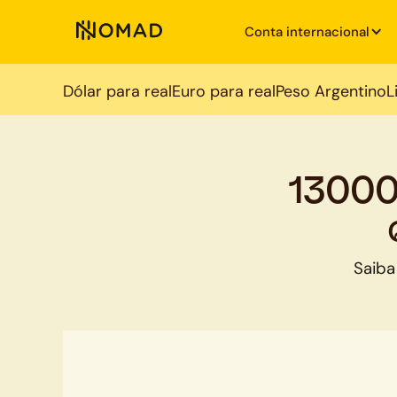
Conta internacional
Dólar para real
Euro para real
Peso Argentino
L
13000
Saiba