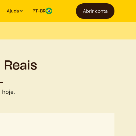
Ajuda
PT-BR
Abrir conta
 Reais
L
 hoje.