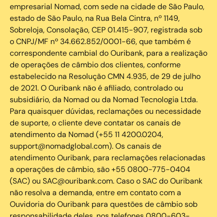
empresarial Nomad, com sede na cidade de São Paulo,
estado de São Paulo, na Rua Bela Cintra, nº 1149,
Sobreloja, Consolação, CEP 01.415-907, registrada sob
o CNPJ/MF nº 34.662.852/0001-66, que também é
correspondente cambial do Ouribank, para a realização
de operações de câmbio dos clientes, conforme
estabelecido na Resolução CMN 4.935, de 29 de julho
de 2021. O Ouribank não é afiliado, controlado ou
subsidiário, da Nomad ou da Nomad Tecnologia Ltda.
Para quaisquer dúvidas, reclamações ou necessidade
de suporte, o cliente deve contatar os canais de
atendimento da Nomad (+55 11 4200.0204,
support@nomadglobal.com). Os canais de
atendimento Ouribank, para reclamações relacionadas
a operações de câmbio, são +55 0800-775-0404
(SAC) ou SAC@ouribank.com. Caso o SAC do Ouribank
não resolva a demanda, entre em contato com a
Ouvidoria do Ouribank para questões de câmbio sob
responsabilidade deles, nos telefones 0800-603-