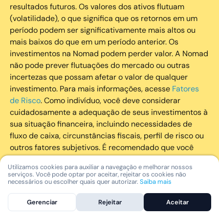
resultados futuros. Os valores dos ativos flutuam
(volatilidade), o que significa que os retornos em um
período podem ser significativamente mais altos ou
mais baixos do que em um período anterior. Os
investimentos na Nomad podem perder valor. A Nomad
não pode prever flutuações do mercado ou outras
incertezas que possam afetar o valor de qualquer
investimento. Para mais informações, acesse
Fatores
de Risco
. Como indivíduo, você deve considerar
cuidadosamente a adequação de seus investimentos à
sua situação financeira, incluindo necessidades de
fluxo de caixa, circunstâncias fiscais, perfil de risco ou
outros fatores subjetivos. É recomendado que você
utilize todos os recursos disponíveis para se informar
Utilizamos cookies para auxiliar a navegação e melhorar nossos
sobre investimentos de maneira geral e sobre a
serviços. Você pode optar por aceitar, rejeitar os cookies não
composição geral de seu portfólio. Questões fiscais ou
necessários ou escolher quais quer autorizar.
Saiba mais
legais relativas aos investimentos realizados através da
Gerenciar
Rejeitar
Aceitar
Nomad devem ser obtidas pelos próprios clientes. A
Nomad e suas afiliadas não fornecem nenhum tipo de