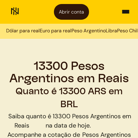
Abrir conta
Dólar para real
Euro para real
Peso Argentino
Libra
Peso Chi
13300 Pesos
Argentinos em Reais
Quanto é 13300 ARS em
BRL
Saiba quanto é
13300
Pesos Argentinos
em
Reais
na data de hoje.
Acompanhe a cotação de
Pesos Argentinos