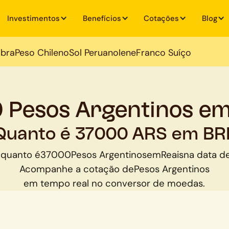
Investimentos
Benefícios
Cotações
Blog
ibra
Peso Chileno
Sol Peruano
Iene
Franco Suíço
 Pesos Argentinos em
Quanto é 37000 ARS em BR
 quanto é
37000
Pesos Argentinos
em
Reais
na data de
Acompanhe a cotação de
Pesos Argentinos
em tempo real no conversor de moedas.