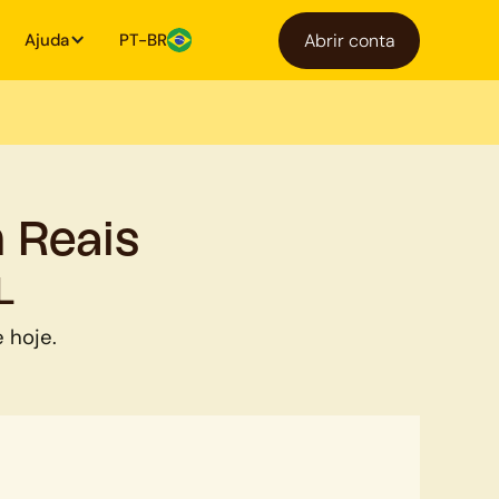
Ajuda
PT-BR
Abrir conta
 Reais
L
 hoje.