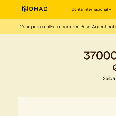
Conta internacional
Dólar para real
Euro para real
Peso Argentino
L
37000
Saiba