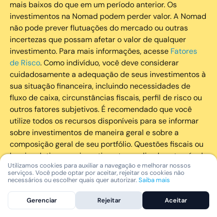
mais baixos do que em um período anterior. Os
investimentos na Nomad podem perder valor. A Nomad
não pode prever flutuações do mercado ou outras
incertezas que possam afetar o valor de qualquer
investimento. Para mais informações, acesse
Fatores
de Risco
. Como indivíduo, você deve considerar
cuidadosamente a adequação de seus investimentos à
sua situação financeira, incluindo necessidades de
fluxo de caixa, circunstâncias fiscais, perfil de risco ou
outros fatores subjetivos. É recomendado que você
utilize todos os recursos disponíveis para se informar
sobre investimentos de maneira geral e sobre a
composição geral de seu portfólio. Questões fiscais ou
legais relativas aos investimentos realizados através da
Utilizamos cookies para auxiliar a navegação e melhorar nossos
Nomad devem ser obtidas pelos próprios clientes. A
serviços. Você pode optar por aceitar, rejeitar os cookies não
Nomad e suas afiliadas não fornecem nenhum tipo de
necessários ou escolher quais quer autorizar.
Saiba mais
aconselhamento legal ou fiscal.
Gerenciar
Rejeitar
Aceitar
A Nomad Wealth Management Ltda. (“Nomad Wealth”),