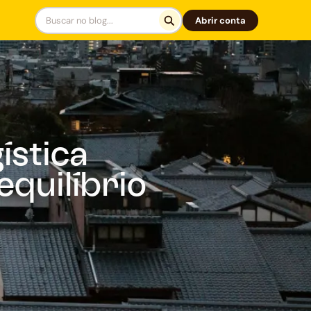
Abrir conta
ística
equilíbrio