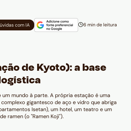
6 min de leitura
dúvidas com IA
ação de Kyoto): a base
logística
é um mundo à parte. A própria estação é uma
 complexo gigantesco de aço e vidro que abriga
partamentos Isetan), um hotel, um teatro e um
de ramen (o "Ramen Koji").