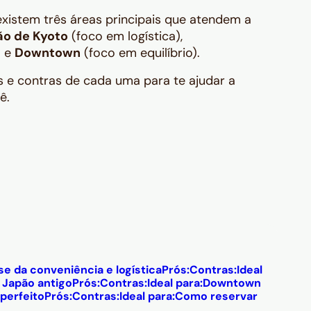
existem três áreas principais que atendem a
ão de Kyoto
(foco em logística),
) e
Downtown
(foco em equilíbrio).
ós e contras de cada uma para te ajudar a
ê.
se da conveniência e logística
Prós:
Contras:
Ideal
 Japão antigo
Prós:
Contras:
Ideal para:
Downtown
perfeito
Prós:
Contras:
Ideal para:
Como reservar