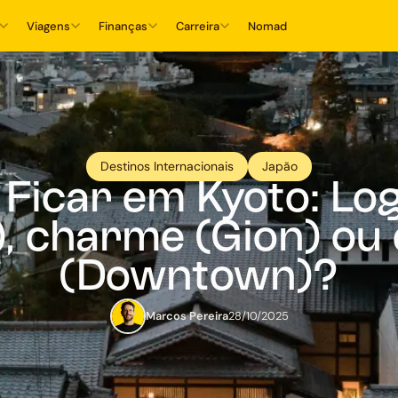
Viagens
Finanças
Carreira
Nomad
Destinos Internacionais
Japão
Ficar em Kyoto: Log
, charme (Gion) ou 
(Downtown)?
Marcos Pereira
28/10/2025