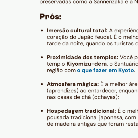
preservadas como a Sannenzaka e a N
Prós:
Imersão cultural total:
A experiênc
coração do Japão feudal. É o melho
tarde da noite, quando os turistas
Proximidade dos templos:
Você po
templo
Kiyomizu-dera
, o Santuári
região com
o que fazer em Kyoto
.
Atmosfera mágica:
É a melhor área
(aprendizes) ao entardecer, enqua
nas casas de chá (ochayas);
Hospedagem tradicional:
É o melh
pousada tradicional japonesa, com
de madeira antigas que foram rest