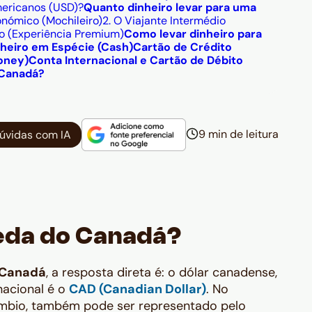
mericanos (USD)?
Quanto dinheiro levar para uma
onómico (Mochileiro)
2. O Viajante Intermédio
xo (Experiência Premium)
Como levar dinheiro para
heiro em Espécie (Cash)
Cartão de Crédito
oney)
Conta Internacional e Cartão de Débito
 Canadá?
9 min de leitura
dúvidas com IA
oeda do Canadá?
 Canadá
, a resposta direta é: o dólar canadense,
rnacional é o
CAD (Canadian Dollar)
. No
âmbio, também pode ser representado pelo