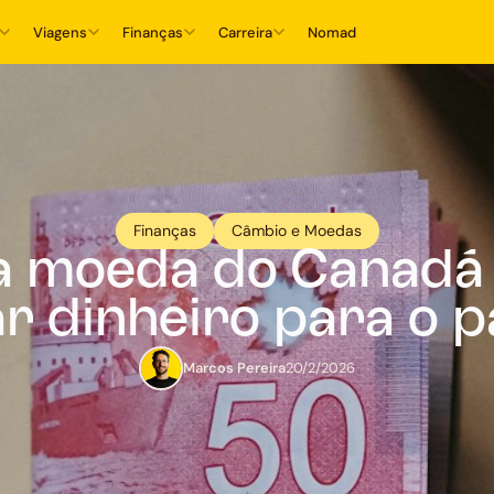
Viagens
Finanças
Carreira
Nomad
Finanças
Câmbio e Moedas
 a moeda do Canadá
ar dinheiro para o p
Marcos Pereira
20/2/2026