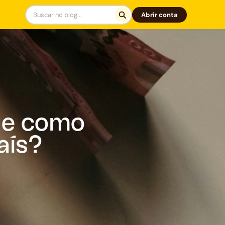
Abrir conta
 e como
aís?