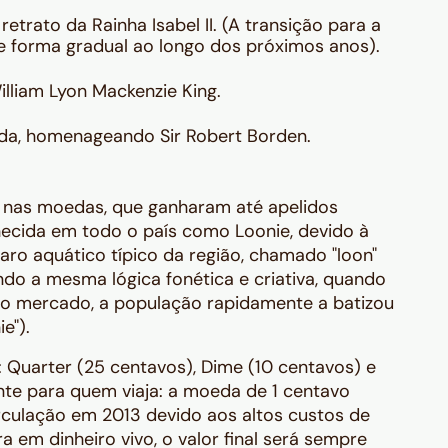
retrato da Rainha Isabel II. (A transição para a
de forma gradual ao longo dos próximos anos).
lliam Lyon Mackenzie King.
a, homenageando Sir Robert Borden.
á nas moedas, que ganharam até apelidos
nhecida em todo o país como
Loonie
, devido à
o aquático típico da região, chamado "loon"
ndo a mesma lógica fonética e criativa, quando
 no mercado, a população rapidamente a batizou
e").
:
Quarter
(25 centavos),
Dime
(10 centavos) e
te para quem viaja: a moeda de 1 centavo
circulação em 2013 devido aos altos custos de
a em dinheiro vivo, o valor final será sempre