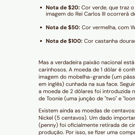
Nota de $20:
Cor verde, que traz o 
imagem do Rei Carlos III ocorrerá 
Nota de $50:
Cor vermelha, com Wi
Nota de $100:
Cor castanha dourad
Mas a verdadeira paixão nacional est
carinhosos. A moeda de 1 dólar é co
imagem do mobelha-grande (um pássar
em inglês) cunhada na sua face. Segui
a moeda de 2 dólares foi introduzida
de
Toonie
(uma junção de "two" e "looni
Existem ainda as moedas de centavos
Nickel
(5 centavos). Um dado importan
(
penny
) foi oficialmente retirada de 
produção. Por isso, se fizer uma compr