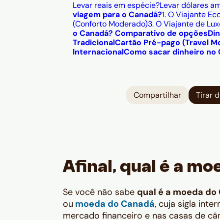
Levar reais em espécie?
Levar dólares a
viagem para o Canadá?
1. O Viajante Ec
(Conforto Moderado)
3. O Viajante de Lu
o Canadá? Comparativo de opções
Din
Tradicional
Cartão Pré-pago (Travel M
Internacional
Como sacar dinheiro no
Compartilhar
Tirar 
Afinal, qual é a m
Se você não sabe
qual é a moeda do
ou
moeda do Canadá
, cuja sigla inte
mercado financeiro e nas casas de c