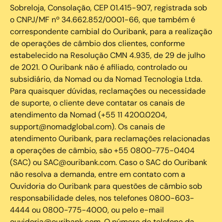
Sobreloja, Consolação, CEP 01.415-907, registrada sob
o CNPJ/MF nº 34.662.852/0001-66, que também é
correspondente cambial do Ouribank, para a realização
de operações de câmbio dos clientes, conforme
estabelecido na Resolução CMN 4.935, de 29 de julho
de 2021. O Ouribank não é afiliado, controlado ou
subsidiário, da Nomad ou da Nomad Tecnologia Ltda.
Para quaisquer dúvidas, reclamações ou necessidade
de suporte, o cliente deve contatar os canais de
atendimento da Nomad (+55 11 4200.0204,
support@nomadglobal.com). Os canais de
atendimento Ouribank, para reclamações relacionadas
a operações de câmbio, são +55 0800-775-0404
(SAC) ou SAC@ouribank.com. Caso o SAC do Ouribank
não resolva a demanda, entre em contato com a
Ouvidoria do Ouribank para questões de câmbio sob
responsabilidade deles, nos telefones 0800-603-
4444 ou 0800-775-4000, ou pelo e-mail
ouvidoria@ouribank.com. O número de telefone da