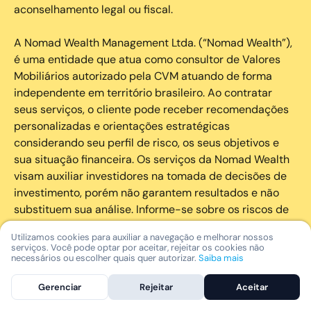
aconselhamento legal ou fiscal.
A Nomad Wealth Management Ltda. (“Nomad Wealth”),
é uma entidade que atua como consultor de Valores
Mobiliários autorizado pela CVM atuando de forma
independente em território brasileiro. Ao contratar
seus serviços, o cliente pode receber recomendações
personalizadas e orientações estratégicas
considerando seu perfil de risco, os seus objetivos e
sua situação financeira. Os serviços da Nomad Wealth
visam auxiliar investidores na tomada de decisões de
investimento, porém não garantem resultados e não
substituem sua análise. Informe-se sobre os riscos de
cada investimento e invista com responsabilidade.
Utilizamos cookies para auxiliar a navegação e melhorar nossos
serviços. Você pode optar por aceitar, rejeitar os cookies não
As marcas registradas, logotipos e marcas de serviço
necessários ou escolher quais quer autorizar.
Saiba mais
que aparecem nos Serviços, incluindo, mas não se
Gerenciar
Rejeitar
Aceitar
limitando à marca registrada “Nomad” são marcas
registradas e marcas de serviço da Nomad. Outros