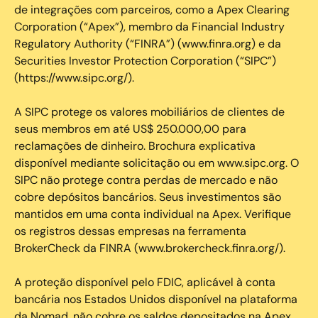
de integrações com parceiros, como a Apex Clearing
Corporation (“Apex”), membro da Financial Industry
Regulatory Authority (“FINRA”) (www.finra.org) e da
Securities Investor Protection Corporation (“SIPC”)
(https://www.sipc.org/).
A SIPC protege os valores mobiliários de clientes de
seus membros em até US$ 250.000,00 para
reclamações de dinheiro. Brochura explicativa
disponível mediante solicitação ou em www.sipc.org. O
SIPC não protege contra perdas de mercado e não
cobre depósitos bancários. Seus investimentos são
mantidos em uma conta individual na Apex. Verifique
os registros dessas empresas na ferramenta
BrokerCheck da FINRA (www.brokercheck.finra.org/).
A proteção disponível pelo FDIC, aplicável à conta
bancária nos Estados Unidos disponível na plataforma
da Nomad, não cobre os saldos depositados na Apex.