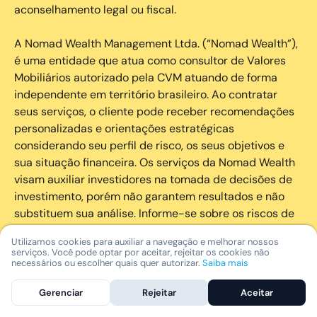
aconselhamento legal ou fiscal.
A Nomad Wealth Management Ltda. (“Nomad Wealth”),
é uma entidade que atua como consultor de Valores
Mobiliários autorizado pela CVM atuando de forma
independente em território brasileiro. Ao contratar
seus serviços, o cliente pode receber recomendações
personalizadas e orientações estratégicas
considerando seu perfil de risco, os seus objetivos e
sua situação financeira. Os serviços da Nomad Wealth
visam auxiliar investidores na tomada de decisões de
investimento, porém não garantem resultados e não
substituem sua análise. Informe-se sobre os riscos de
cada investimento e invista com responsabilidade.
Utilizamos cookies para auxiliar a navegação e melhorar nossos
serviços. Você pode optar por aceitar, rejeitar os cookies não
As marcas registradas, logotipos e marcas de serviço
necessários ou escolher quais quer autorizar.
Saiba mais
que aparecem nos Serviços, incluindo, mas não se
Gerenciar
Rejeitar
Aceitar
limitando à marca registrada “Nomad” são marcas
registradas e marcas de serviço da Nomad. Outros