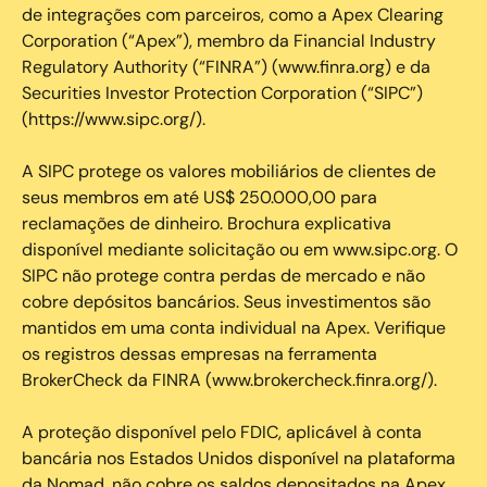
de integrações com parceiros, como a Apex Clearing
Corporation (“Apex”), membro da Financial Industry
Regulatory Authority (“FINRA”) (www.finra.org) e da
Securities Investor Protection Corporation (“SIPC”)
(https://www.sipc.org/).
A SIPC protege os valores mobiliários de clientes de
seus membros em até US$ 250.000,00 para
reclamações de dinheiro. Brochura explicativa
disponível mediante solicitação ou em www.sipc.org. O
SIPC não protege contra perdas de mercado e não
cobre depósitos bancários. Seus investimentos são
mantidos em uma conta individual na Apex. Verifique
os registros dessas empresas na ferramenta
BrokerCheck da FINRA (www.brokercheck.finra.org/).
A proteção disponível pelo FDIC, aplicável à conta
bancária nos Estados Unidos disponível na plataforma
da Nomad, não cobre os saldos depositados na Apex.