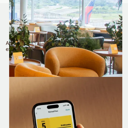
Quem é Nomad tem
muito mais
Aproveite todos os benefícios e vantagens
exclusivas da sua Conta Internacional
Nomad Lounge