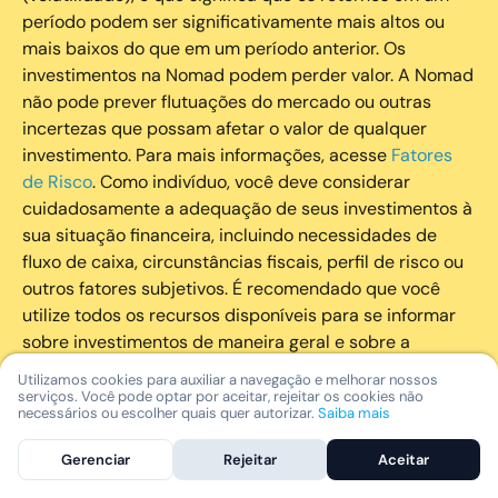
período podem ser significativamente mais altos ou
mais baixos do que em um período anterior. Os
investimentos na Nomad podem perder valor. A Nomad
não pode prever flutuações do mercado ou outras
incertezas que possam afetar o valor de qualquer
investimento. Para mais informações, acesse
Fatores
de Risco
. Como indivíduo, você deve considerar
cuidadosamente a adequação de seus investimentos à
sua situação financeira, incluindo necessidades de
fluxo de caixa, circunstâncias fiscais, perfil de risco ou
outros fatores subjetivos. É recomendado que você
utilize todos os recursos disponíveis para se informar
sobre investimentos de maneira geral e sobre a
composição geral de seu portfólio. Questões fiscais ou
Utilizamos cookies para auxiliar a navegação e melhorar nossos
legais relativas aos investimentos realizados através da
serviços. Você pode optar por aceitar, rejeitar os cookies não
necessários ou escolher quais quer autorizar.
Saiba mais
Nomad devem ser obtidas pelos próprios clientes. A
Nomad e suas afiliadas não fornecem nenhum tipo de
Gerenciar
Rejeitar
Aceitar
aconselhamento legal ou fiscal.