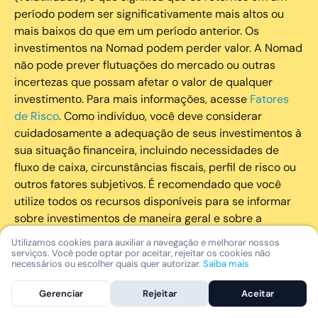
período podem ser significativamente mais altos ou
mais baixos do que em um período anterior. Os
investimentos na Nomad podem perder valor. A Nomad
não pode prever flutuações do mercado ou outras
incertezas que possam afetar o valor de qualquer
investimento. Para mais informações, acesse
Fatores
de Risco
. Como indivíduo, você deve considerar
cuidadosamente a adequação de seus investimentos à
sua situação financeira, incluindo necessidades de
fluxo de caixa, circunstâncias fiscais, perfil de risco ou
outros fatores subjetivos. É recomendado que você
utilize todos os recursos disponíveis para se informar
sobre investimentos de maneira geral e sobre a
composição geral de seu portfólio. Questões fiscais ou
Utilizamos cookies para auxiliar a navegação e melhorar nossos
legais relativas aos investimentos realizados através da
serviços. Você pode optar por aceitar, rejeitar os cookies não
necessários ou escolher quais quer autorizar.
Saiba mais
Nomad devem ser obtidas pelos próprios clientes. A
Nomad e suas afiliadas não fornecem nenhum tipo de
Gerenciar
Rejeitar
Aceitar
aconselhamento legal ou fiscal.