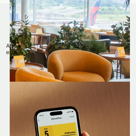
Quem é Nomad tem
muito mais
Aproveite todos os benefícios e vantagens
exclusivas da sua Conta Internacional
Nomad Lounge