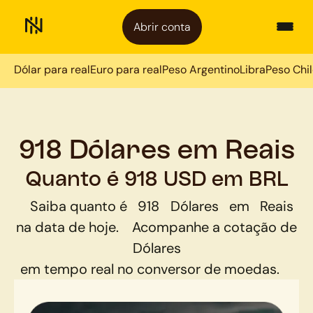
Abrir conta
Dólar para real
Euro para real
Peso Argentino
Libra
Peso Chi
918 Dólares em Reais
Quanto é 918 USD em BRL
Saiba quanto é
918
Dólares
em
Reais
na data de hoje.
Acompanhe a cotação de
Dólares
em tempo real no conversor de moedas.