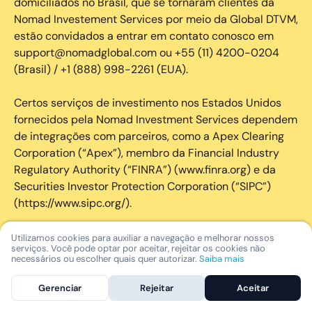
domiciliados no Brasil, que se tornaram clientes da
Nomad Investement Services por meio da Global DTVM,
estão convidados a entrar em contato conosco em
support@nomadglobal.com ou +55 (11) 4200-0204
(Brasil) / +1 (888) 998-2261 (EUA).
Certos serviços de investimento nos Estados Unidos
fornecidos pela Nomad Investment Services dependem
de integrações com parceiros, como a Apex Clearing
Corporation (“Apex”), membro da Financial Industry
Regulatory Authority (“FINRA”) (www.finra.org) e da
Securities Investor Protection Corporation (“SIPC”)
(https://www.sipc.org/).
A SIPC protege os valores mobiliários de clientes de
Utilizamos cookies para auxiliar a navegação e melhorar nossos
serviços. Você pode optar por aceitar, rejeitar os cookies não
seus membros em até US$ 250.000,00 para
necessários ou escolher quais quer autorizar.
Saiba mais
reclamações de dinheiro. Brochura explicativa
disponível mediante solicitação ou em www.sipc.org. O
Gerenciar
Rejeitar
Aceitar
SIPC não protege contra perdas de mercado e não