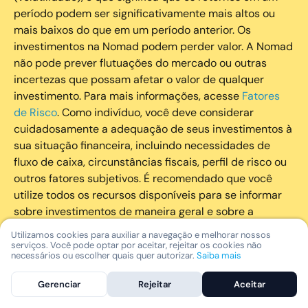
período podem ser significativamente mais altos ou
mais baixos do que em um período anterior. Os
investimentos na Nomad podem perder valor. A Nomad
não pode prever flutuações do mercado ou outras
incertezas que possam afetar o valor de qualquer
investimento. Para mais informações, acesse
Fatores
de Risco
. Como indivíduo, você deve considerar
cuidadosamente a adequação de seus investimentos à
sua situação financeira, incluindo necessidades de
fluxo de caixa, circunstâncias fiscais, perfil de risco ou
outros fatores subjetivos. É recomendado que você
utilize todos os recursos disponíveis para se informar
sobre investimentos de maneira geral e sobre a
composição geral de seu portfólio. Questões fiscais ou
Utilizamos cookies para auxiliar a navegação e melhorar nossos
legais relativas aos investimentos realizados através da
serviços. Você pode optar por aceitar, rejeitar os cookies não
necessários ou escolher quais quer autorizar.
Saiba mais
Nomad devem ser obtidas pelos próprios clientes. A
Nomad e suas afiliadas não fornecem nenhum tipo de
Gerenciar
Rejeitar
Aceitar
aconselhamento legal ou fiscal.