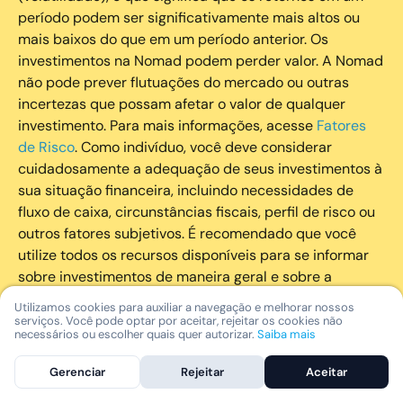
período podem ser significativamente mais altos ou
mais baixos do que em um período anterior. Os
investimentos na Nomad podem perder valor. A Nomad
não pode prever flutuações do mercado ou outras
incertezas que possam afetar o valor de qualquer
investimento. Para mais informações, acesse
Fatores
de Risco
. Como indivíduo, você deve considerar
cuidadosamente a adequação de seus investimentos à
sua situação financeira, incluindo necessidades de
fluxo de caixa, circunstâncias fiscais, perfil de risco ou
outros fatores subjetivos. É recomendado que você
utilize todos os recursos disponíveis para se informar
sobre investimentos de maneira geral e sobre a
composição geral de seu portfólio. Questões fiscais ou
Utilizamos cookies para auxiliar a navegação e melhorar nossos
legais relativas aos investimentos realizados através da
serviços. Você pode optar por aceitar, rejeitar os cookies não
necessários ou escolher quais quer autorizar.
Saiba mais
Nomad devem ser obtidas pelos próprios clientes. A
Nomad e suas afiliadas não fornecem nenhum tipo de
Gerenciar
Rejeitar
Aceitar
aconselhamento legal ou fiscal.